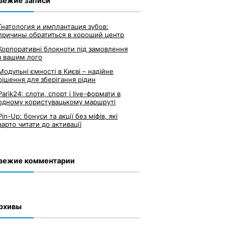
вежие записи
Гнатология и имплантация зубов:
причины обратиться в хороший центр
Корпоративні блокноти під замовлення
з вашим лого
Модульні ємності в Києві – надійне
рішення для зберігання рідин
Parik24: слоти, спорт і live-формати в
одному користувацькому маршруті
Pin-Up: бонуси та акції без міфів, які
варто читати до активації
вежие комментарии
рхивы