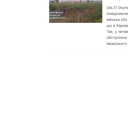
[ad_1] Окуп
повідомили 
війська обс
що в Харків
Так, у четв
обстріляли
Ізюмського 