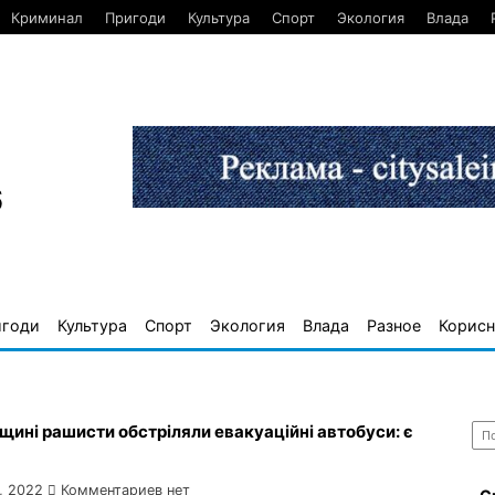
Криминал
Пригоди
Культура
Спорт
Экология
Влада
6
игоди
Культура
Спорт
Экология
Влада
Разное
Корисн
Най
щині рашисти обстріляли евакуаційні автобуси: є
, 2022
Комментариев нет