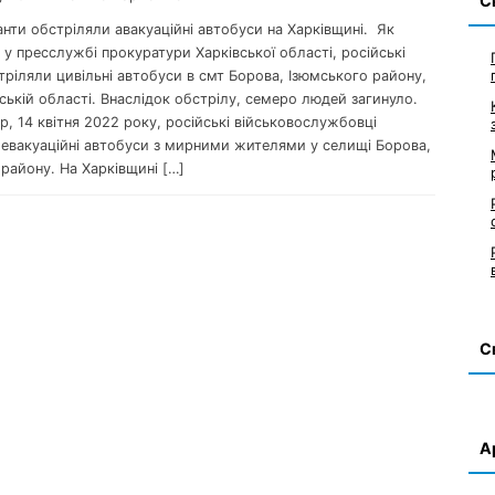
С
анти обстріляли авакуаційні автобуси на Харківщині. Як
у пресслужбі прокуратури Харківської області, російські
тріляли цивільні автобуси в смт Борова, Ізюмського району,
ській області. Внаслідок обстрілу, семеро людей загинуло.
ер, 14 квітня 2022 року, російські військовослужбовці
 евакуаційні автобуси з мирними жителями у селищі Борова,
району. На Харківщині […]
С
А