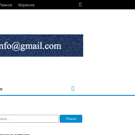
Разное
Корисне
е
ти: