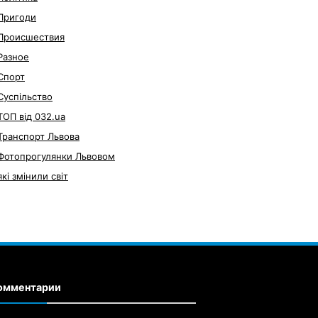
Пригоди
Происшествия
Разное
Спорт
Суспільство
ТОП від 032.ua
Транспорт Львова
Фотопрогулянки Львовом
які змінили світ
омментарии