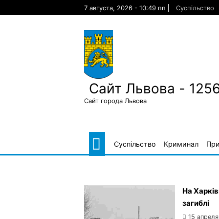
Skip
7 августа, 2026 - 10:49 пп
Суспільство
to
content
Сайт Львова - 125
Сайт города Львова
Суспільство
Криминал
Пр
На Харків
загиблі
15 апреля