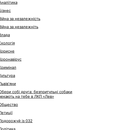
Аналітика
Бізнес
Війна за незалежність
Війна за незалежніть
Влада
Екологія
Корисне
Коронавірус
Кримінал
Культура
Львівʼяни
Обери собі друга: безпритульні собаки
чекають на тебе в ЛКП «Лев»
Общество
Петиції
Подорожуй із 032
Політика