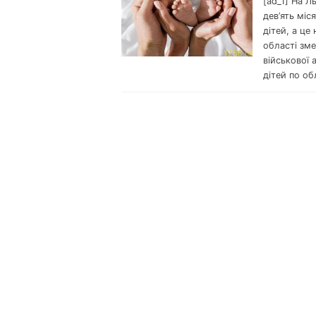
[ad_1] На Л
дев’ять міс
дітей, а це
області зм
військової 
дітей по об