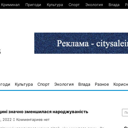
Криминал
Пригоди
Культура
Спорт
Экология
Влада
Р
6
игоди
Культура
Спорт
Экология
Влада
Разное
Корисн
Най
щині значно зменшилася народжуваність
, 2022
Комментариев нет