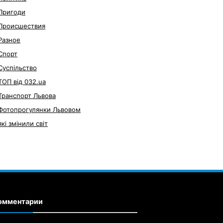
Пригоди
Происшествия
Разное
Спорт
Суспільство
ТОП від 032.ua
Транспорт Львова
Фотопрогулянки Львовом
які змінили світ
омментарии