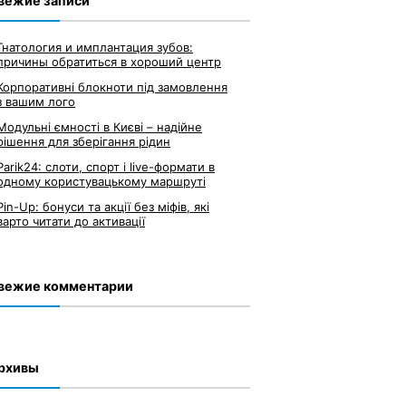
вежие записи
Гнатология и имплантация зубов:
причины обратиться в хороший центр
Корпоративні блокноти під замовлення
з вашим лого
Модульні ємності в Києві – надійне
рішення для зберігання рідин
Parik24: слоти, спорт і live-формати в
одному користувацькому маршруті
Pin-Up: бонуси та акції без міфів, які
варто читати до активації
вежие комментарии
рхивы