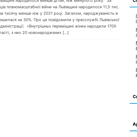
С
ьвівщині народилося менше дітей, ніж минулого року. За
яців повномасштабної війни на Львівщині народилося 11,5 тис.
 на тисячу менше ніж у 2021 році. Загалом, народжуваність в
еншилася на 30%. Про це повідомили у пресслужбі Львівської
адміністрації. «Внутрішньо переміщені жінки народили 1700
ласті, з них 20 новонароджених […]
С
А