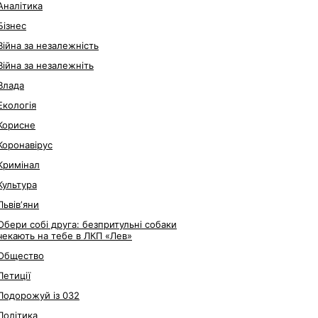
Аналітика
Бізнес
Війна за незалежність
Війна за незалежніть
Влада
Екологія
Корисне
Коронавірус
Кримінал
Культура
Львівʼяни
Обери собі друга: безпритульні собаки
чекають на тебе в ЛКП «Лев»
Общество
Петиції
Подорожуй із 032
Політика