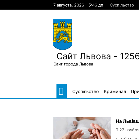
Skip
7 августа, 2026 - 5:46 дп
Суспільство
to
content
Сайт Львова - 125
Сайт города Львова
Суспільство
Криминал
Пр
На Львів
27 ноября