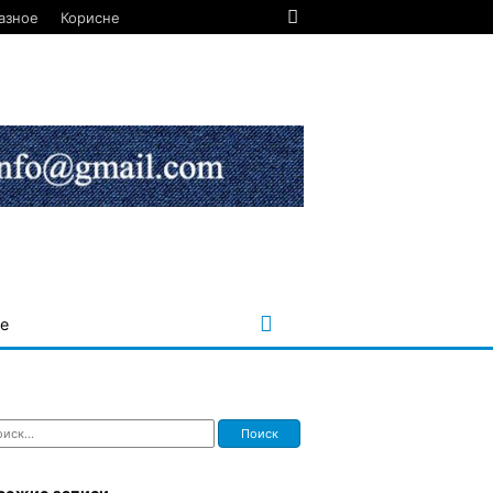
азное
Корисне
е
ти: