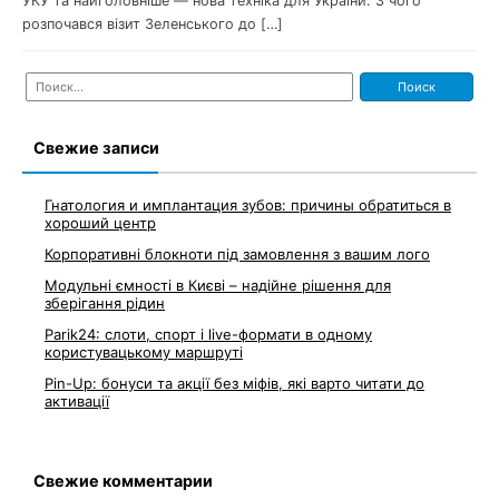
УКУ та найголовніше — нова техніка для України. З чого
розпочався візит Зеленського до […]
Найти:
Свежие записи
Гнатология и имплантация зубов: причины обратиться в
хороший центр
Корпоративні блокноти під замовлення з вашим лого
Модульні ємності в Києві – надійне рішення для
зберігання рідин
Parik24: слоти, спорт і live-формати в одному
користувацькому маршруті
Pin-Up: бонуси та акції без міфів, які варто читати до
активації
Свежие комментарии