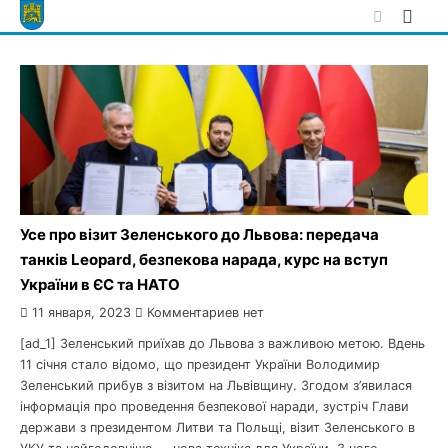
Skip
to
content
Усе про візит Зеленського до Львова: передача
танків Leopard, безпекова нарада, курс на вступ
України в ЄС та НАТО
11 января, 2023
Комментариев нет
[ad_1] Зеленський приїхав до Львова з важливою метою. Вдень
11 січня стало відомо, що президент України Володимир
Зеленський прибув з візитом на Львівщину. Згодом з’явилася
інформація про проведення безпекової наради, зустріч Глави
держави з президентом Литви та Польщі, візит Зеленського в