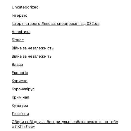
Uncategorized
Інтерв'ю
Історія старого Львова: спецпроєкт від 032.ua
Аналітика
Бізнес
Війна за незалежність
Війна за незалежніть
Влада
Екологія
Корисне
Коронавірус
Кримінал
Культура
Львівʼяни
Обери собі друга: безпритульні собаки чекають на тебе
в ЛКП «Лев»