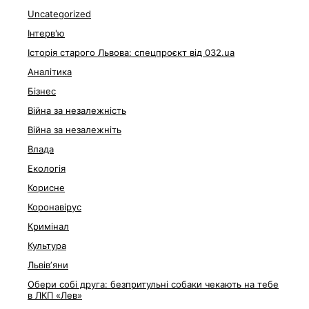
Uncategorized
Інтерв'ю
Історія старого Львова: спецпроєкт від 032.ua
Аналітика
Бізнес
Війна за незалежність
Війна за незалежніть
Влада
Екологія
Корисне
Коронавірус
Кримінал
Культура
Львівʼяни
Обери собі друга: безпритульні собаки чекають на тебе
в ЛКП «Лев»