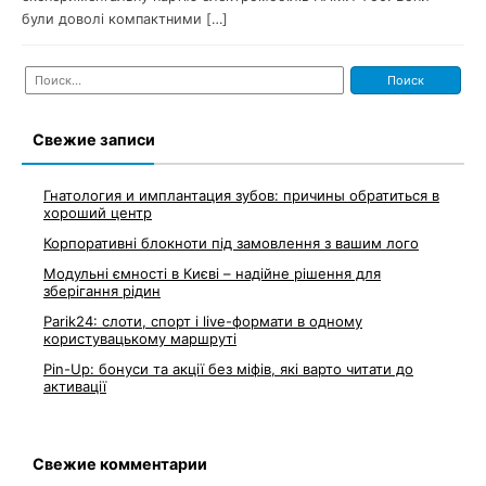
були доволі компактними […]
Найти:
Свежие записи
Гнатология и имплантация зубов: причины обратиться в
хороший центр
Корпоративні блокноти під замовлення з вашим лого
Модульні ємності в Києві – надійне рішення для
зберігання рідин
Parik24: слоти, спорт і live-формати в одному
користувацькому маршруті
Pin-Up: бонуси та акції без міфів, які варто читати до
активації
Свежие комментарии