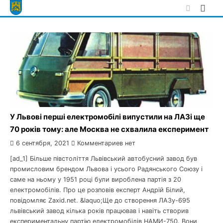
Skip
to
content
У Львові перші електромобілі випустили на ЛАЗі ще
70 років тому: але Москва не схвалила експеримент
6 сентября, 2021
Комментариев нет
[ad_1] Більше півстоліття Львівський автобусний завод був
промисловим брендом Львова і усього Радянського Союзу і
саме на ньому у 1951 році були вироблена партія з 20
електромобілів. Про це розповів експерт Андрій Білий,
повідомляє Zaxid.net. &laquo;Ще до створення ЛАЗу-695
львівський завод кілька років працював і навіть створив
експериментальну партію електромобілів НАМИ-750. Вони