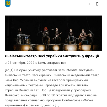
Skip
to
content
Львівський театр Лесі Українки виступить у Франції
23 октября, 2022
Комментариев нет
[ad_1] На французькому фестивалі Sens Іnterdits виступиль
львівський театр Лесі Українки. Львівський академічний театр
імені Лесі Українки вирушає на гастролі французькими
національними театрами і проведе три покази вистави
Imperium Delendum Est. Про це повідомили у пресслужбі
Львівської міськради. З 19 по 30 жовтня відбудеться перше
представлення спеціальної програми Contre-Sens («Хибне
тлумачення») в рамках одного з […]