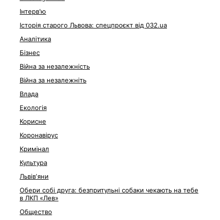
Інтерв'ю
Історія старого Львова: спецпроєкт від 032.ua
Аналітика
Бізнес
Війна за незалежність
Війна за незалежніть
Влада
Екологія
Корисне
Коронавірус
Кримінал
Культура
Львівʼяни
Обери собі друга: безпритульні собаки чекають на тебе
в ЛКП «Лев»
Общество