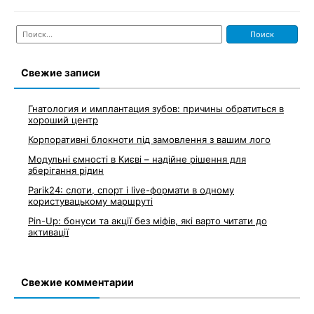
Найти:
Свежие записи
Гнатология и имплантация зубов: причины обратиться в
хороший центр
Корпоративні блокноти під замовлення з вашим лого
Модульні ємності в Києві – надійне рішення для
зберігання рідин
Parik24: слоти, спорт і live-формати в одному
користувацькому маршруті
Pin-Up: бонуси та акції без міфів, які варто читати до
активації
Свежие комментарии