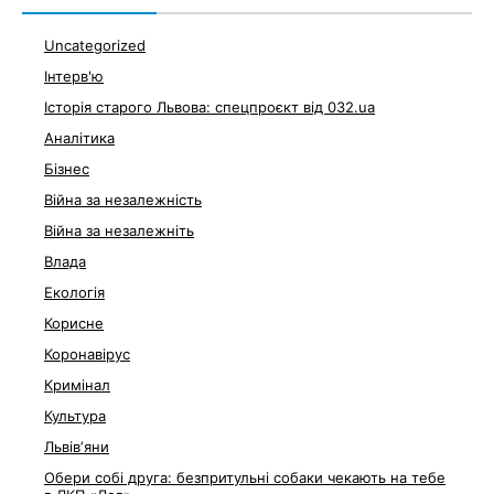
Uncategorized
Інтерв'ю
Історія старого Львова: спецпроєкт від 032.ua
Аналітика
Бізнес
Війна за незалежність
Війна за незалежніть
Влада
Екологія
Корисне
Коронавірус
Кримінал
Культура
Львівʼяни
Обери собі друга: безпритульні собаки чекають на тебе