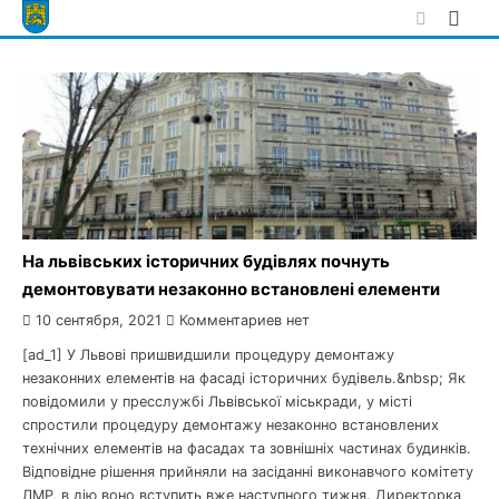
Skip
to
content
На львівських історичних будівлях почнуть
демонтовувати незаконно встановлені елементи
10 сентября, 2021
Комментариев нет
[ad_1] У Львові пришвидшили процедуру демонтажу
незаконних елементів на фасаді історичних будівель.&nbsp; Як
повідомили у пресслужбі Львівської міськради, у місті
спростили процедуру демонтажу незаконно встановлених
технічних елементів на фасадах та зовнішніх частинах будинків.
Відповідне рішення прийняли на засіданні виконавчого комітету
ЛМР, в дію воно вступить вже наступного тижня. Директорка