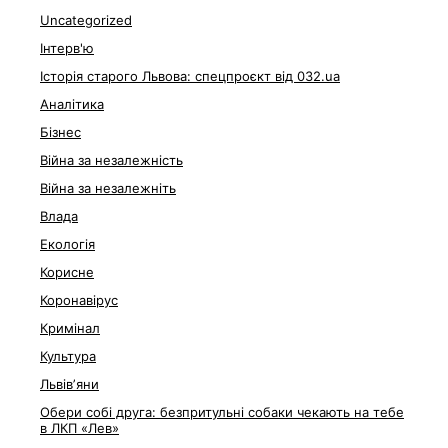
Uncategorized
Інтерв'ю
Історія старого Львова: спецпроєкт від 032.ua
Аналітика
Бізнес
Війна за незалежність
Війна за незалежніть
Влада
Екологія
Корисне
Коронавірус
Кримінал
Культура
Львівʼяни
Обери собі друга: безпритульні собаки чекають на тебе
в ЛКП «Лев»