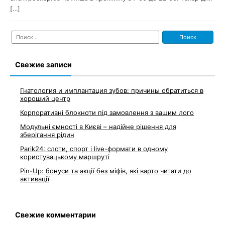
[…]
Найти:
Свежие записи
Гнатология и имплантация зубов: причины обратиться в
хороший центр
Корпоративні блокноти під замовлення з вашим лого
Модульні ємності в Києві – надійне рішення для
зберігання рідин
Parik24: слоти, спорт і live-формати в одному
користувацькому маршруті
Pin-Up: бонуси та акції без міфів, які варто читати до
активації
Свежие комментарии