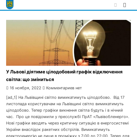
Skip
to
content
У Львові діятиме цілодобовий графік відключення
світла: що зміниться
16 ноября, 2022
Комментариев нет
[ad_1] На Львівщині світло вимикатимуть цілодобово. Від 17
листопада користувачам на Львівщині світло вимикатимуть
цілодобово. Тепер графіки викнення світла будуть і в нічний
час. Про це повідомили у пресслужбі ПрАТ «Львівобленерго».
Нові графіки вводять через критичну ситуацію в енергосистемі
України внаслідок ракетних обстрілів. Вимикатимуть
електроенергію не лише в проміжку з 7:00 до 22:00. Тепер для