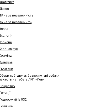
Аналітика
Бізнес
Війна за незалежність
Війна за незалежніть
Влада
Екологія
Корисне
Коронавірус
Кримінал
Культура
Львівʼяни
Обери собі друга: безпритульні собаки
чекають на тебе в ЛКП «Лев»
Общество
Петиції
Подорожуй із 032
Політика