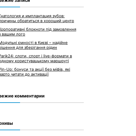
вежие записи
Гнатология и имплантация зубов:
причины обратиться в хороший центр
Корпоративні блокноти під замовлення
з вашим лого
Модульні ємності в Києві – надійне
рішення для зберігання рідин
Parik24: слоти, спорт і live-формати в
одному користувацькому маршруті
Pin-Up: бонуси та акції без міфів, які
варто читати до активації
вежие комментарии
рхивы