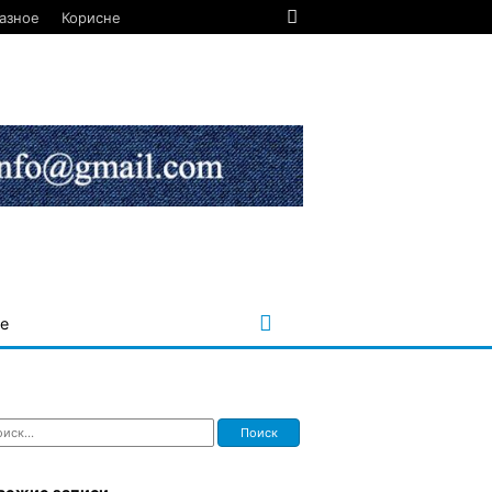
азное
Корисне
е
ти: