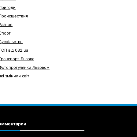
Пригоди
Происшествия
Разное
Спорт
Суспільство
ТОП від 032.ua
Транспорт Львова
Фотопрогулянки Львовом
які змінили світ
омментарии