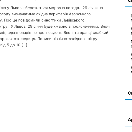
С
ділю у Львові збережеться морозна погода. 29 січня на
погоду визначатиме східна периферія Азорського
у. Про це повідомили синоптики Львівського
тру. У Львові 29 січня буде хмарно з проясненнями. Вночі
ніг, вдень опадів не прогнозують. Вночі та вранці слабкий
орогах ожеледиця. Пориви північно-західного вітру
від 5 до 10 […]
С
А