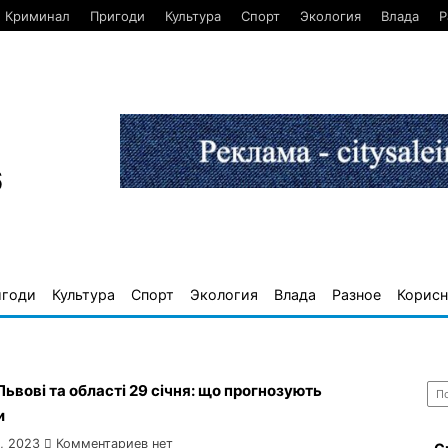
Криминал
Пригоди
Культура
Спорт
Экология
Влада
Р
6
игоди
Культура
Спорт
Экология
Влада
Разное
Корисн
Най
Львові та області 29 січня: що прогнозують
и
, 2023
Комментариев нет