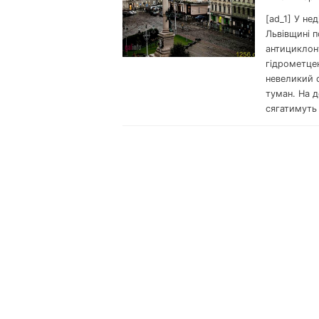
[ad_1] У не
Львівщині 
антициклон
гідрометцен
невеликий с
туман. На д
сягатимуть 