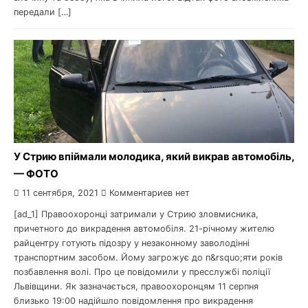
передали […]
У Стрию впіймали молодика, який викрав автомобіль,
— ФОТО
11 сентября, 2021
Комментариев нет
[ad_1] Правоохоронці затримали у Стрию зловмисника,
причетного до викрадення автомобіля. 21-річному жителю
райцентру готують підозру у незаконному заволодінні
транспортним засобом. Йому загрожує до п&rsquo;яти років
позбавлення волі. Про це повідомили у пресслужбі поліції
Львівщини. Як зазначається, правоохоронцям 11 серпня
близько 19:00 надійшло повідомлення про викрадення