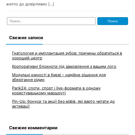
житло до довірливих […]
Найти:
Свежие записи
Гнатология и имплантация зубов: причины обратиться в
хороший центр
Корпоративні блокноти під замовлення з вашим лого
Модульні ємності в Києві – надійне рішення для
зберігання рідин
Parik24: слоти, спорт і live-формати в одному
користувацькому маршруті
Pin-Up: бонуси та акції без міфів, які варто читати до
активації
Свежие комментарии