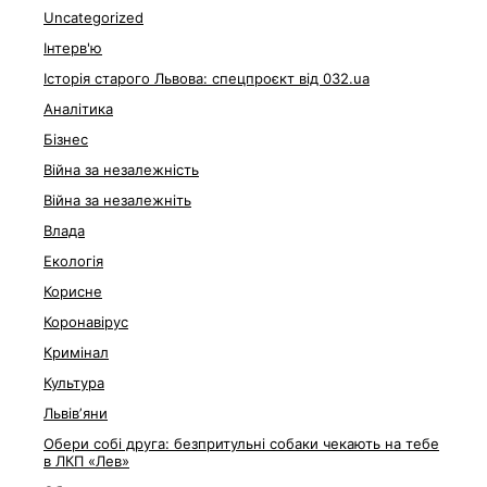
Uncategorized
Інтерв'ю
Історія старого Львова: спецпроєкт від 032.ua
Аналітика
Бізнес
Війна за незалежність
Війна за незалежніть
Влада
Екологія
Корисне
Коронавірус
Кримінал
Культура
Львівʼяни
Обери собі друга: безпритульні собаки чекають на тебе
в ЛКП «Лев»