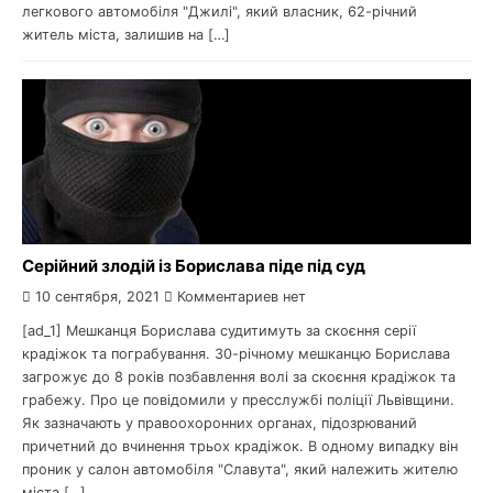
легкового автомобіля "Джилі", який власник, 62-річний
житель міста, залишив на […]
Cерійний злодій із Борислава піде під суд
10 сентября, 2021
Комментариев нет
[ad_1] Мешканця Борислава судитимуть за скоєння серії
крадіжок та пограбування. 30-річному мешканцю Борислава
загрожує до 8 років позбавлення волі за скоєння крадіжок та
грабежу. Про це повідомили у пресслужбі поліції Львівщини.
Як зазначають у правоохоронних органах, підозрюваний
причетний до вчинення трьох крадіжок. В одному випадку він
проник у салон автомобіля "Славута", який належить жителю
міста […]