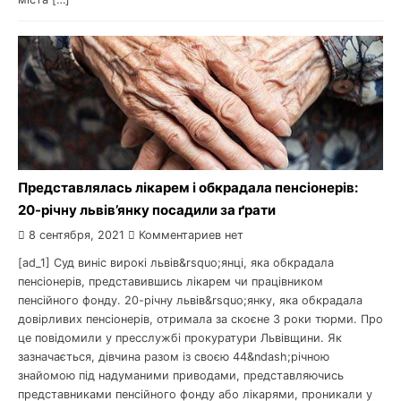
Представлялась лікарем і обкрадала пенсіонерів:
20-річну львів’янку посадили за ґрати
8 сентября, 2021
Комментариев нет
[ad_1] Суд виніс вирокі львів&rsquo;янці, яка обкрадала
пенсіонерів, представившись лікарем чи працівником
пенсійного фонду. 20-річну львів&rsquo;янку, яка обкрадала
довірливих пенсіонерів, отримала за скоєне 3 роки тюрми. Про
це повідомили у пресслужбі прокуратури Львівщини. Як
зазначається, дівчина разом із своєю 44&ndash;річною
знайомою під надуманими приводами, представляючись
представниками пенсійного фонду або лікарями, проникали у