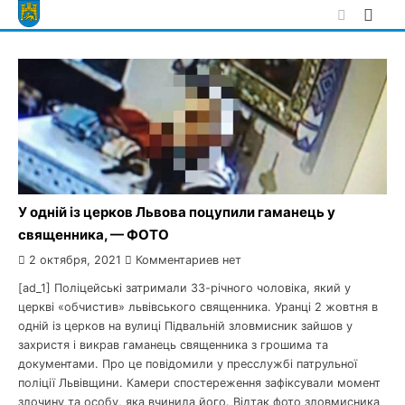
Skip
to
content
У одній із церков Львова поцупили гаманець у
священника, — ФОТО
2 октября, 2021
Комментариев нет
[ad_1] Поліцейські затримали 33-річного чоловіка, який у
церкві «обчистив» львівського священника. Уранці 2 жовтня в
одній із церков на вулиці Підвальній зловмисник зайшов у
захристя і викрав гаманець священника з грошима та
документами. Про це повідомили у пресслужбі патрульної
поліції Львівщини. Камери спостереження зафіксували момент
злочину та особу, яка вчинила його. Відтак фото зловмисника