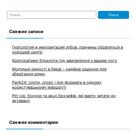
Найти:
Свежие записи
Гнатология и имплантация зубов: причины обратиться в
хороший центр
Корпоративні блокноти під замовлення з вашим лого
Модульні ємності в Києві – надійне рішення для
зберігання рідин
Parik24: слоти, спорт і live-формати в одному
користувацькому маршруті
Pin-Up: бонуси та акції без міфів, які варто читати до
активації
Свежие комментарии