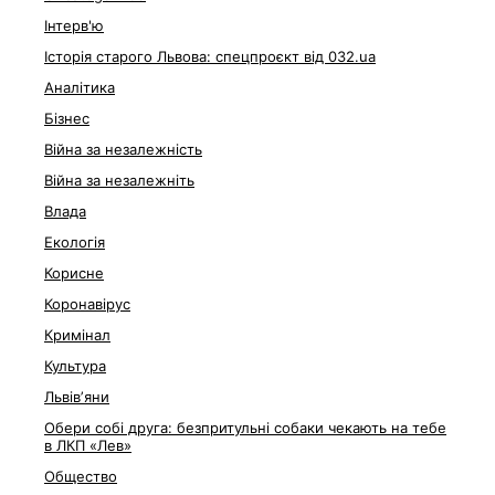
Інтерв'ю
Історія старого Львова: спецпроєкт від 032.ua
Аналітика
Бізнес
Війна за незалежність
Війна за незалежніть
Влада
Екологія
Корисне
Коронавірус
Кримінал
Культура
Львівʼяни
Обери собі друга: безпритульні собаки чекають на тебе
в ЛКП «Лев»
Общество