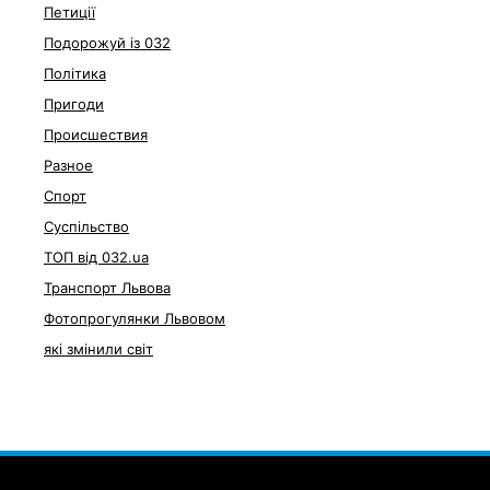
Петиції
Подорожуй із 032
Політика
Пригоди
Происшествия
Разное
Спорт
Суспільство
ТОП від 032.ua
Транспорт Львова
Фотопрогулянки Львовом
які змінили світ