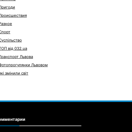
Пригоди
Происшествия
Разное
Спорт
Суспільство
ТОП від 032.ua
Транспорт Львова
Фотопрогулянки Львовом
які змінили світ
омментарии