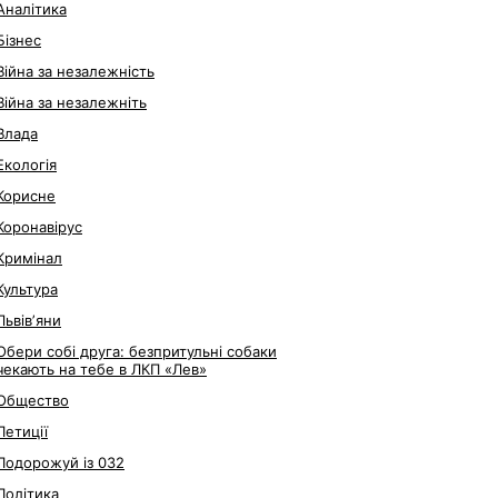
Аналітика
Бізнес
Війна за незалежність
Війна за незалежніть
Влада
Екологія
Корисне
Коронавірус
Кримінал
Культура
Львівʼяни
Обери собі друга: безпритульні собаки
чекають на тебе в ЛКП «Лев»
Общество
Петиції
Подорожуй із 032
Політика