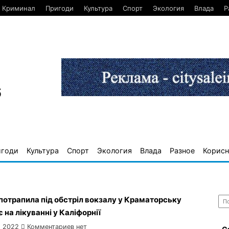
Криминал
Пригоди
Культура
Спорт
Экология
Влада
Р
6
игоди
Культура
Спорт
Экология
Влада
Разное
Корисн
Най
 потрапила під обстріл вокзалу у Краматорську
 на лікуванні у Каліфорнії
, 2022
Комментариев нет