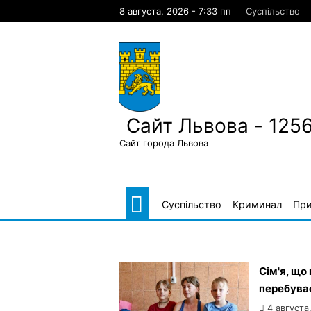
Skip
8 августа, 2026 - 7:33 пп
Суспільство
to
content
Сайт Львова - 125
Сайт города Львова
Суспільство
Криминал
Пр
Сім'я, що
перебуває
4 августа