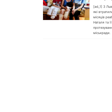
[ad_1] З Ль
які втратил
місяців реа
Наталя та ї
протезуванн
міськради.