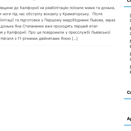
С
вівщини до Каліфорнії на реабілітацію поїхали мама та донька,
и ноги під час обстрілу вокзалу у Краматорську. Після
білітації та підготовки у Першому медоб’єднанні Львова, зараз
ї донька Яна Степаненки вже проходять перший етап
я у Каліфорнії. Про це повідомили у пресслужбі Львівської
 Наталя з 11-річними двійнятами Яною […]
С
А