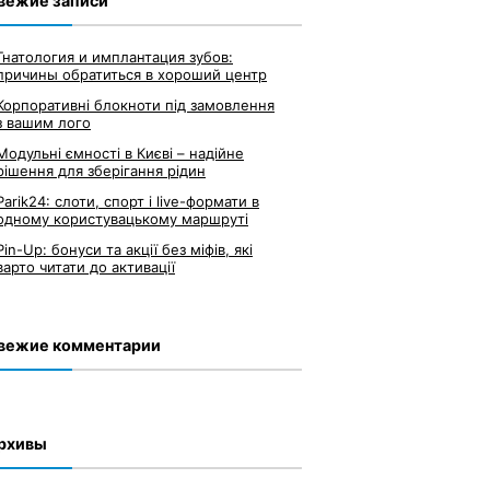
вежие записи
Гнатология и имплантация зубов:
причины обратиться в хороший центр
Корпоративні блокноти під замовлення
з вашим лого
Модульні ємності в Києві – надійне
рішення для зберігання рідин
Parik24: слоти, спорт і live-формати в
одному користувацькому маршруті
Pin-Up: бонуси та акції без міфів, які
варто читати до активації
вежие комментарии
рхивы