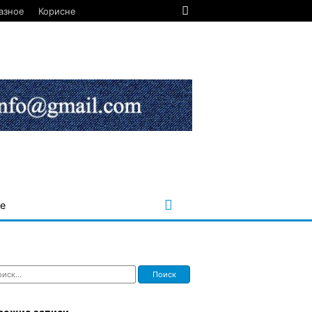
азное
Корисне
е
ти: