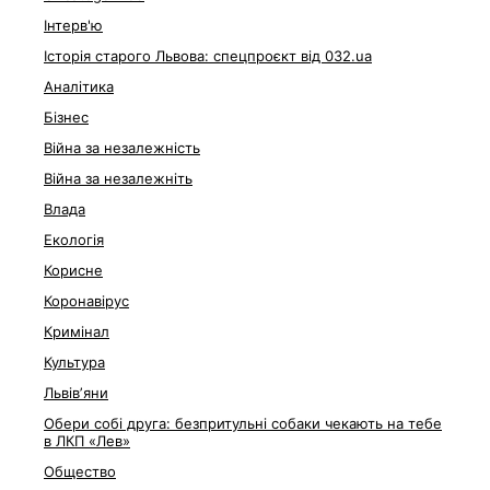
Інтерв'ю
Історія старого Львова: спецпроєкт від 032.ua
Аналітика
Бізнес
Війна за незалежність
Війна за незалежніть
Влада
Екологія
Корисне
Коронавірус
Кримінал
Культура
Львівʼяни
Обери собі друга: безпритульні собаки чекають на тебе
в ЛКП «Лев»
Общество