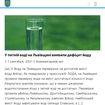
Skip
to
content
У питній воді на Львівщині виявили дефіцит йоду
7 сентября, 2021
Комментариев нет
[ad_1] Воду на Львівщині перевірили на достатній вміст
йоду.&nbsp; Як повідомили у пресслужбі ЛОДА, на Львівщині
провели перевірку води на вміст достатньої кількості йоду.
Результати аналізів показали, що в певних джерелах
водопостачання йоду у питній воді не достатньо. Перевірки
провели у&nbsp;Львівському, Дрогобицькому, Самбірському,
Стрийському та Яворівському районах.&nbsp; Найбільший
вміст йоду зафіксували воді селища Славське, а […]