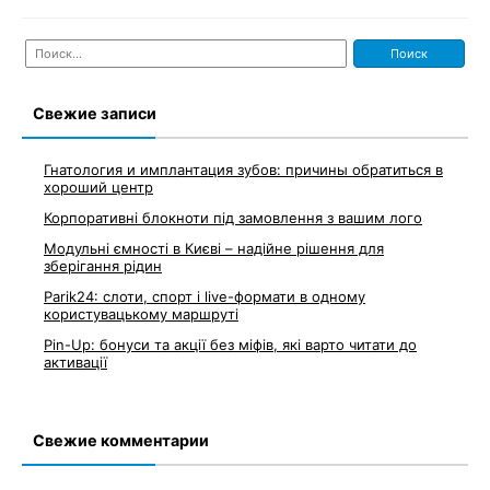
Найти:
Свежие записи
Гнатология и имплантация зубов: причины обратиться в
хороший центр
Корпоративні блокноти під замовлення з вашим лого
Модульні ємності в Києві – надійне рішення для
зберігання рідин
Parik24: слоти, спорт і live-формати в одному
користувацькому маршруті
Pin-Up: бонуси та акції без міфів, які варто читати до
активації
Свежие комментарии