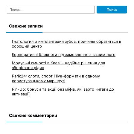
Найти:
Свежие записи
Гнатология и имплантация зубов: причины обратиться в
хороший центр
Корпоративні блокноти під замовлення з вашим лого
Модульні ємності в Києві – надійне рішення для
зберігання рідин
Parik24: слоти, спорт і live-формати в одному
користувацькому маршруті
Pin-Up: бонуси та акції без міфів, які варто читати до
активації
Свежие комментарии