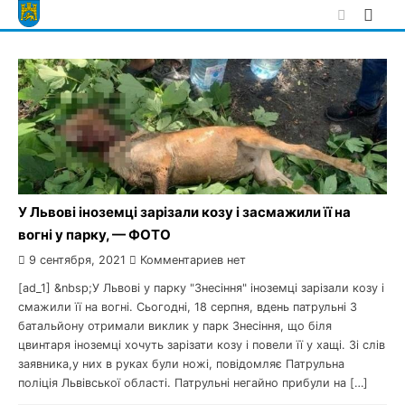
Skip
to
content
У Львові іноземці зарізали козу і засмажили її на
вогні у парку, — ФОТО
9 сентября, 2021
Комментариев нет
[ad_1] &nbsp;У Львові у парку "Знесіння" іноземці зарізали козу і
смажили її на вогні. Сьогодні, 18 серпня, вдень патрульні 3
батальйону отримали виклик у парк Знесіння, що біля
цвинтаря іноземці хочуть зарізати козу і повели її у хащі. Зі слів
заявника,у них в руках були ножі, повідомляє Патрульна
поліція Львівської області. Патрульні негайно прибули на […]