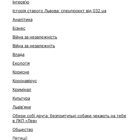
Інтерв'ю
Історія старого Львова: спецпроєкт від 032.ua
Аналітика
Бізнес
Війна за незалежність
Війна за незалежніть
Влада
Екологія
Корисне
Коронавірус
Кримінал
Культура
Львівʼяни
Обери собі друга: безпритульні собаки чекають на тебе
в ЛКП «Лев»
Общество
Петиції