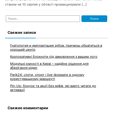
станом на 10 серпня у області провакцинували […]
Найти:
Свежие записи
Гнатология и имплантация зубов: причины обратиться в
хороший центр
Корпоративні блокноти під замовлення з вашим лого
Модульні ємності в Києві – надійне рішення для
зберігання рідин
Parik24: слоти, спорт і live-формати в одному
користувацькому маршруті
Pin-Up: бонуси та акції без міфів, які варто читати до
активації
Свежие комментарии