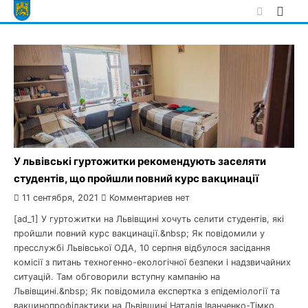
Skip
to
content
У львівські гуртожитки рекомендують заселяти
студентів, що пройшли повний курс вакцинації
11 сентября, 2021
Комментариев нет
[ad_1] У гуртожитки на Львівщині хочуть селити студентів, які
пройшли повний курс вакцинації.&nbsp; Як повідомили у
пресслужбі Львівської ОДА, 10 серпня відбулося засідання
комісії з питань техногенно-екологічної безпеки і надзвичайних
ситуацій. Там обговорили вступну кампанію на
Львівщині.&nbsp; Як повідомила експертка з епідеміології та
вакцинопрофілактики на Львівщині Наталія Іванченко-Тімко,