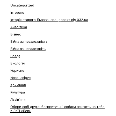
Uncategorized
Інтерв'ю
Історія старого Львова: спецпроєкт від 032.ua
Аналітика
Бізнес
Війна за незалежність
Війна за незалежніть
Влада
Екологія
Корисне
Коронавірус
Кримінал
Культура
Львівʼяни
Обери собі друга: безпритульні собаки чекають на тебе
в ЛКП «Лев»