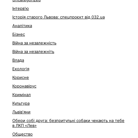
Інтерв'ю
Історія старого Львова: спецпроєкт від 032.ua
Аналітика
Бізнес
Війна за незалежність
Війна за незалежніть
Влада
Екологія
Корисне
Коронавірус
Кримінал
Культура
Львівʼяни
Обери собі друга: безпритульні собаки чекають на тебе
в ЛКП «Лев»
Общество