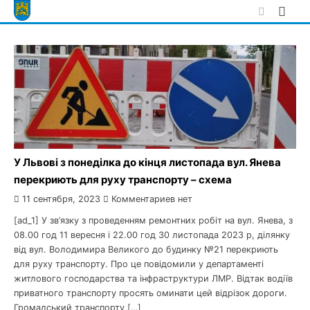
Skip
to
content
У Львові з понеділка до кінця листопада вул. Янева
перекриють для руху транспорту – схема
11 сентября, 2023
Комментариев нет
[ad_1] У зв’язку з проведенням ремонтних робіт на вул. Янева, з
08.00 год 11 вересня і 22.00 год 30 листопада 2023 р, ділянку
від вул. Володимира Великого до будинку №21 перекриють
для руху транспорту. Про це повідомили у департаменті
житлового господарства та інфраструктури ЛМР. Відтак водіїв
приватного транспорту просять оминати цей відрізок дороги.
Громадський транспорту […]