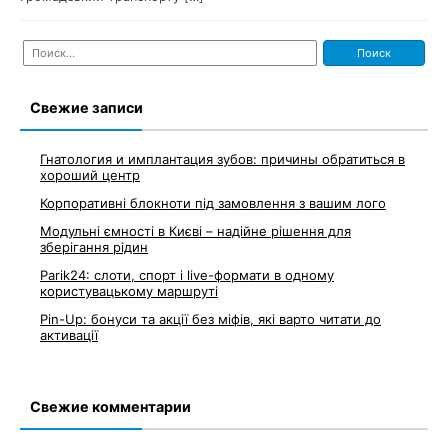
Найти:
Свежие записи
Гнатология и имплантация зубов: причины обратиться в
хороший центр
Корпоративні блокноти під замовлення з вашим лого
Модульні ємності в Києві – надійне рішення для
зберігання рідин
Parik24: слоти, спорт і live-формати в одному
користувацькому маршруті
Pin-Up: бонуси та акції без міфів, які варто читати до
активації
Свежие комментарии