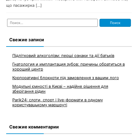
що пасажирка […]
Найти:
Свежие записи
Підлітковий алкоголізм: перші ознаки та дії батьків
Гнатология и имплантация зубов: причины обратиться в
хороший центр
Корпоративні блокноти під замовлення з вашим лого
Модульні ємності в Києві – надійне рішення для
зберігання рідин
Parik24: слоти, спорт і live-формати в одному
користувацькому маршруті
Свежие комментарии