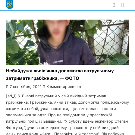
Skip
to
content
Небайдужа львів'янка допомогла патрульному
затримати грабіжника, — ФОТО
7 сентября, 2021
Комментариев нет
[ad_1] У Львові патрульний у свій вихідний затримав
грабіжника. Грабіжника, який втікав, допомогла поліцейському
затримати небайдужа перехожа, що намагалася зловити
зловмисника за одяг. Про це повідомили у пресслужбі
патрульної поліції Львівщини. "У суботу вдень інспектор Степан
Фортуна, їдучи в громадському транспорті у свій вихідний
день, почув крик жінки: "Поверніть мій телефон". Він побачив,