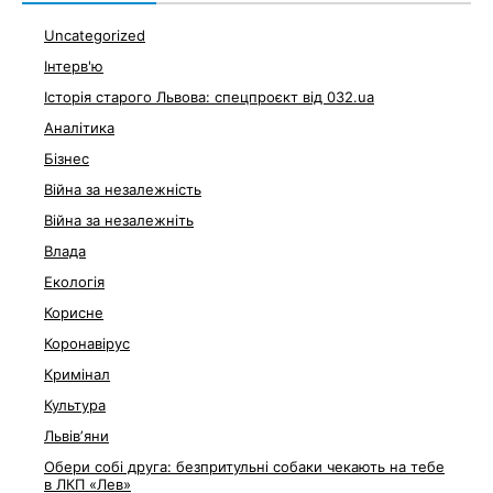
Uncategorized
Інтерв'ю
Історія старого Львова: спецпроєкт від 032.ua
Аналітика
Бізнес
Війна за незалежність
Війна за незалежніть
Влада
Екологія
Корисне
Коронавірус
Кримінал
Культура
Львівʼяни
Обери собі друга: безпритульні собаки чекають на тебе
в ЛКП «Лев»