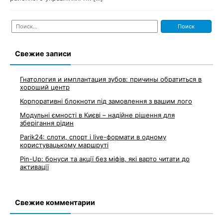
Найти:
Свежие записи
Гнатология и имплантация зубов: причины обратиться в
хороший центр
Корпоративні блокноти під замовлення з вашим лого
Модульні ємності в Києві – надійне рішення для
зберігання рідин
Parik24: слоти, спорт і live-формати в одному
користувацькому маршруті
Pin-Up: бонуси та акції без міфів, які варто читати до
активації
Свежие комментарии