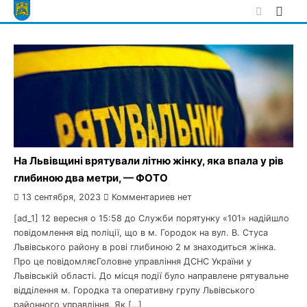
Skip
to
content
На Львівщині врятували літню жінку, яка впала у рів
глибиною два метри, — ФОТО
13 сентября, 2023
Комментариев нет
[ad_1] 12 вересня о 15:58 до Служби порятунку «101» надійшло
повідомлення від поліції, що в м. Городок на вул. В. Стуса
Львівського району в рові глибиною 2 м знаходиться жінка.
Про це повідомляєГоловне управління ДСНС України у
Львівській області. До місця події було направлене рятувальне
відділення м. Городка та оперативну групу Львівського
районного управління. Як […]