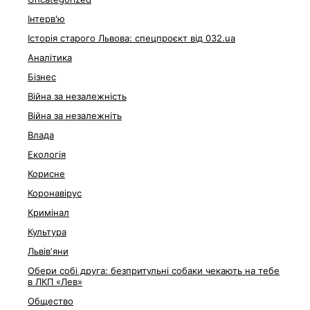
Інтерв'ю
Історія старого Львова: спецпроєкт від 032.ua
Аналітика
Бізнес
Війна за незалежність
Війна за незалежніть
Влада
Екологія
Корисне
Коронавірус
Кримінал
Культура
Львівʼяни
Обери собі друга: безпритульні собаки чекають на тебе
в ЛКП «Лев»
Общество