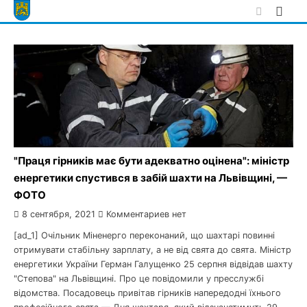
Skip
to
content
"Праця гірників має бути адекватно оцінена": міністр
енергетики спустився в забій шахти на Львівщині, —
ФОТО
8 сентября, 2021
Комментариев нет
[ad_1] Очільник Міненерго переконаний, що шахтарі повинні
отримувати стабільну зарплату, а не від свята до свята. Міністр
енергетики України Герман Галущенко 25 серпня відвідав шахту
"Степова" на Львівщині. Про це повідомили у пресслужбі
відомства. Посадовець привітав гірників напередодні їхнього