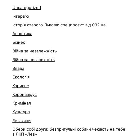
Uncategorized
Інтерв'ю
Історія старого Львова: спецпроєкт від 032.ua
Аналітика
Бізнес
Війна за незалежність
Війна за незалежніть
Влада
Екологія
Корисне
Коронавірус
Кримінал
Культура
Львівʼяни
Обери собі друга: безпритульні собаки чекають на тебе
в ЛКП «Лев»