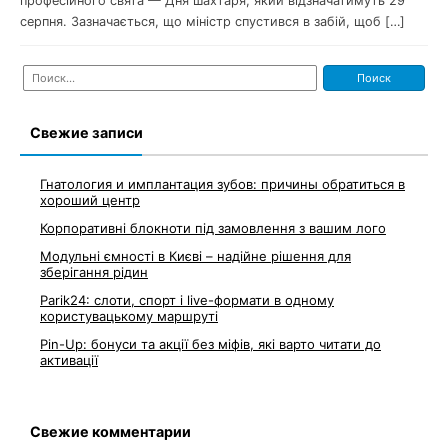
професійного свята — Дня шахтаря, який відзначатимуть 29
серпня. Зазначається, що міністр спустився в забій, щоб […]
Найти:
Свежие записи
Гнатология и имплантация зубов: причины обратиться в
хороший центр
Корпоративні блокноти під замовлення з вашим лого
Модульні ємності в Києві – надійне рішення для
зберігання рідин
Parik24: слоти, спорт і live-формати в одному
користувацькому маршруті
Pin-Up: бонуси та акції без міфів, які варто читати до
активації
Свежие комментарии