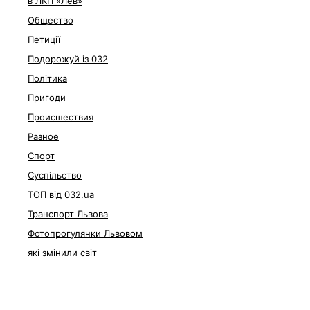
в ЛКП «Лев»
Общество
Петиції
Подорожуй із 032
Політика
Пригоди
Происшествия
Разное
Спорт
Суспільство
ТОП від 032.ua
Транспорт Львова
Фотопрогулянки Львовом
які змінили світ