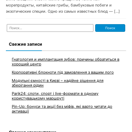
морепродукты, китайские грибы, бамбуковые побеги и
экзотические специи. Одно из самых известных блюд — […]
Найти:
Свежие записи
Гнатология и имплантация зубов: причины обратиться в
хороший центр
Корпоративні блокноти під замовлення з вашим лого
Модульні ємності в Києві – надійне рішення для
зберігання рідин
Parik24: слоти, спорт і live-формати в одному
користувацькому маршруті
Pin-Up: бонуси та акції без міфів, які варто читати до
активації