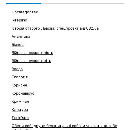
Uncategorized
Інтерв'ю
Історія старого Львова: спецпроєкт від 032.ua
Аналітика
Бізнес
Війна за незалежність
Війна за незалежніть
Влада
Екологія
Корисне
Коронавірус
Кримінал
Культура
Львівʼяни
Обери собі друга: безпритульні собаки чекають на тебе