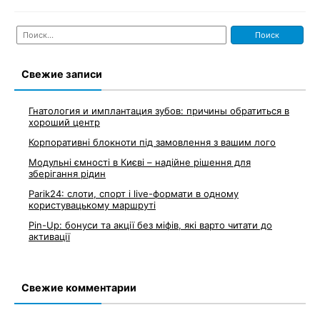
Найти:
Свежие записи
Гнатология и имплантация зубов: причины обратиться в
хороший центр
Корпоративні блокноти під замовлення з вашим лого
Модульні ємності в Києві – надійне рішення для
зберігання рідин
Parik24: слоти, спорт і live-формати в одному
користувацькому маршруті
Pin-Up: бонуси та акції без міфів, які варто читати до
активації
Свежие комментарии