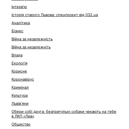
Інтерв'ю
Історія старого Львова: спецпроєкт від 032.ua
Аналітика
Бізнес
Війна за незалежність
Війна за незалежніть
Влада
Екологія
Корисне
Коронавірус
Кримінал
Культура
Львівʼяни
Обери собі друга: безпритульні собаки чекають на тебе
в ЛКП «Лев»
Общество