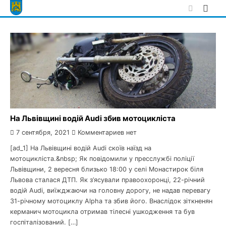
Skip
to
content
На Львівщині водій Audi збив мотоцикліста
7 сентября, 2021
Комментариев нет
[ad_1] На Львівщині водій Audi скоїв наїзд на
мотоцикліста.&nbsp; Як повідомили у пресслужбі поліції
Львівщини, 2 вересня близько 18:00 у селі Монастирок біля
Львова сталася ДТП. Як з’ясували правоохоронці, 22-річний
водій Audi, виїжджаючи на головну дорогу, не надав перевагу
31-річному мотоциклу Alpha та збив його. Внаслідок зіткненян
керманич мотоцикла отримав тілесні ушкодження та був
госпіталізований. […]