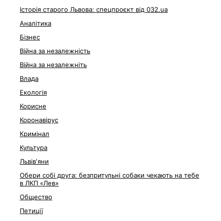
Історія старого Львова: спецпроєкт від 032.ua
Аналітика
Бізнес
Війна за незалежність
Війна за незалежніть
Влада
Екологія
Корисне
Коронавірус
Кримінал
Культура
Львівʼяни
Обери собі друга: безпритульні собаки чекають на тебе
в ЛКП «Лев»
Общество
Петиції