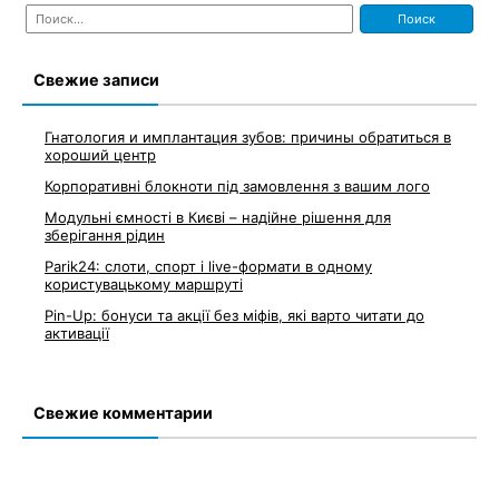
Найти:
Свежие записи
Гнатология и имплантация зубов: причины обратиться в
хороший центр
Корпоративні блокноти під замовлення з вашим лого
Модульні ємності в Києві – надійне рішення для
зберігання рідин
Parik24: слоти, спорт і live-формати в одному
користувацькому маршруті
Pin-Up: бонуси та акції без міфів, які варто читати до
активації
Свежие комментарии