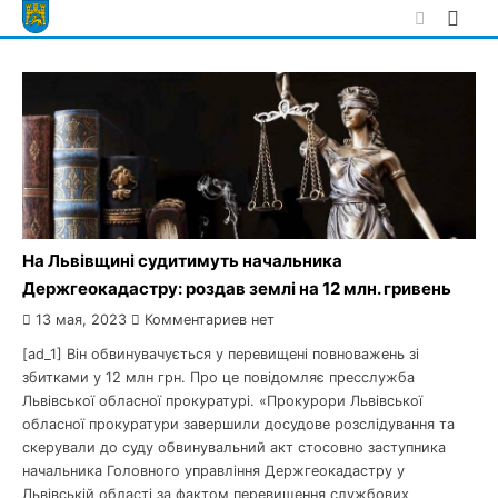
Skip
to
content
На Львівщині судитимуть начальника
Держгеокадастру: роздав землі на 12 млн. гривень
13 мая, 2023
Комментариев нет
[ad_1] Він обвинувачується у перевищені повноважень зі
збитками у 12 млн грн. Про це повідомляє пресслужба
Львівської обласної прокуратурі. «Прокурори Львівської
обласної прокуратури завершили досудове розслідування та
скерували до суду обвинувальний акт стосовно заступника
начальника Головного управління Держгеокадастру у
Львівській області за фактом перевищення службових