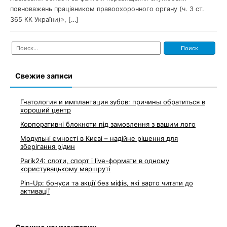
повноважень працівником правоохоронного органу (ч. 3 ст.
365 КК України)», […]
Найти:
Свежие записи
Гнатология и имплантация зубов: причины обратиться в
хороший центр
Корпоративні блокноти під замовлення з вашим лого
Модульні ємності в Києві – надійне рішення для
зберігання рідин
Parik24: слоти, спорт і live-формати в одному
користувацькому маршруті
Pin-Up: бонуси та акції без міфів, які варто читати до
активації