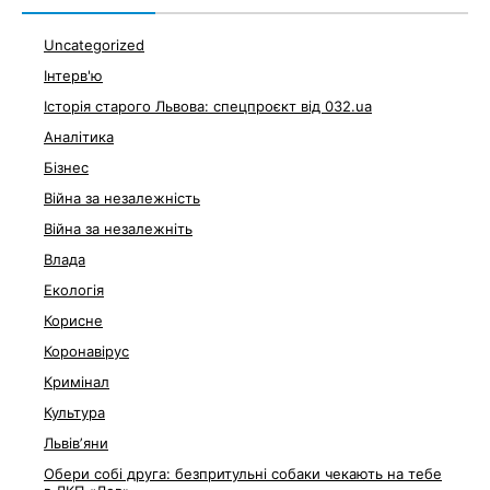
Uncategorized
Інтерв'ю
Історія старого Львова: спецпроєкт від 032.ua
Аналітика
Бізнес
Війна за незалежність
Війна за незалежніть
Влада
Екологія
Корисне
Коронавірус
Кримінал
Культура
Львівʼяни
Обери собі друга: безпритульні собаки чекають на тебе