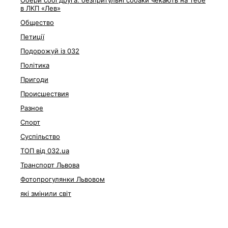
Обери собі друга: безпритульні собаки чекають на тебе
в ЛКП «Лев»
Общество
Петиції
Подорожуй із 032
Політика
Пригоди
Происшествия
Разное
Спорт
Суспільство
ТОП від 032.ua
Транспорт Львова
Фотопрогулянки Львовом
які змінили світ