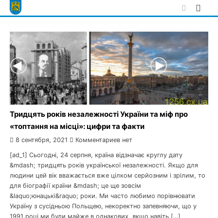
Skip
to
content
Тридцять років незалежності України та міф про
«топтання на місці»: цифри та факти
8 сентября, 2021
Комментариев нет
[ad_1] Сьогодні, 24 серпня, країна відзначає круглу дату
&mdash; тридцять років української незалежності. Якщо для
людини цей вік вважається вже цілком серйозним і зрілим, то
для біографії країни &mdash; це ще зовсім
&laquo;юнацькі&raquo; роки. Ми часто любимо порівнювати
Україну з сусідньою Польщею, некоректно запевняючи, що у
1991 році ми були майже в однакових, якщо навіть […]