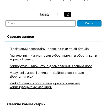
Назад
1
2
Навигация
Найти:
по
записям
Свежие записи
Підлітковий алкоголізм: перші ознаки та дії батьків
Гнатология и имплантация зубов: причины обратиться в
хороший центр
Корпоративні блокноти під замовлення з вашим лого
Модульні ємності в Києві – надійне рішення для
зберігання рідин
Parik24: слоти, спорт і live-формати в одному
користувацькому маршруті
Свежие комментарии