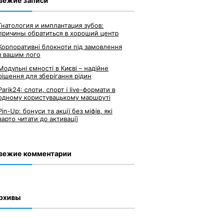
вежие записи
Гнатология и имплантация зубов:
причины обратиться в хороший центр
Корпоративні блокноти під замовлення
з вашим лого
Модульні ємності в Києві – надійне
рішення для зберігання рідин
Parik24: слоти, спорт і live-формати в
одному користувацькому маршруті
Pin-Up: бонуси та акції без міфів, які
варто читати до активації
вежие комментарии
рхивы