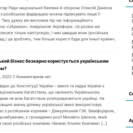
С
етар Ради національної безпеки й оборони Олексій Данілов
 з російською федерацією можна підписувати лише її
. Таку думку він висловив під час інформаційного
ну «UAразом», повідомляє Укрінформ. «Із росією ми
исати тільки капітуляцію, і чим швидше вони (російська
ед.) це зроблять, тим більше користі буде для їхньої країни»,
ький бізнес безкарно користується українським
ом?
, 2022
Комментариев нет
овідно до Конституції України – земля та надра України є
аціональним багатством, що належить Українському
С
днак не всім багатством розпоряджаються українці. На
вщині значну ділянку української землі використовує
о з російським корінням – Демурінський ГЗК. Бенефіціаром,
донабувачем, є громадянин росії Михайло Шелков, який
А
з свою російську компанію «Бизнес Альянс Компани» […]