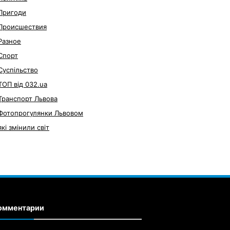
Пригоди
Происшествия
Разное
Спорт
Суспільство
ТОП від 032.ua
Транспорт Львова
Фотопрогулянки Львовом
які змінили світ
омментарии