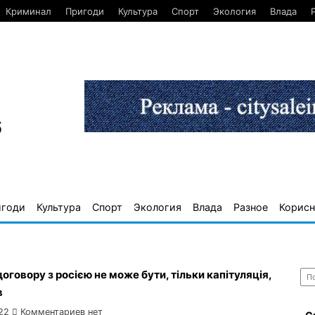
Криминал
Пригоди
Культура
Спорт
Экология
Влада
6
игоди
Культура
Спорт
Экология
Влада
Разное
Корисн
Най
оговору з росією не може бути, тільки капітуляція,
в
22
Комментариев нет