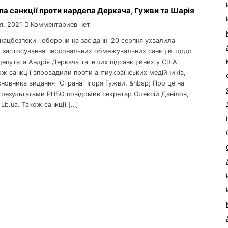
а санкції проти нардепа Деркача, Гужви та Шарія
я, 2021
Комментариев нет
 нацбезпеки і оборони на засіданні 20 серпня ухвалила
о застосування персональних обмежувальних санкцій щодо
депутата Андрія Деркача та інших підсанкційних у США
ж санкції впровадили проти антиукраїнських медійників,
новника видання "Страна" Ігоря Гужви. &nbsp; Про це на
а результатами РНБО повідомив секретар Олексій Данілов,
Lb.ua. Також санкції […]