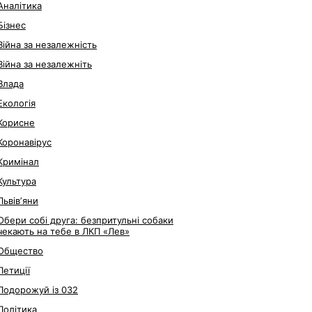
Аналітика
Бізнес
Війна за незалежність
Війна за незалежніть
Влада
Екологія
Корисне
Коронавірус
Кримінал
Культура
Львівʼяни
Обери собі друга: безпритульні собаки
чекають на тебе в ЛКП «Лев»
Общество
Петиції
Подорожуй із 032
Політика