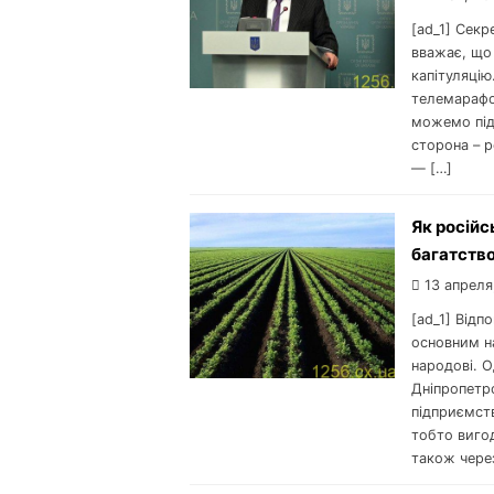
[ad_1] Секр
вважає, що
капітуляцію
телемарафо
можемо підп
сторона – р
— […]
Як російс
багатств
13 апреля
[ad_1] Відп
основним н
народові. О
Дніпропетро
підприємств
тобто виго
також чере