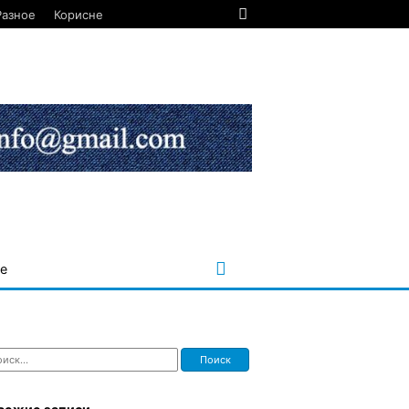
Разное
Корисне
е
ти: