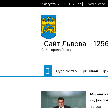
Skip
7 августа, 2026 - 11:20 пп
Суспільство
to
content
Сайт Львова - 125
Сайт города Львова
Суспільство
Криминал
Пр
Мирного д
-– Даніло
2 мая, 20