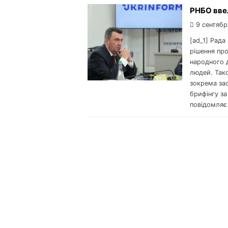
РНБО ввел
9 сентябр
[ad_1] Рада
рішення пр
народного 
людей. Тако
зокрема зас
брифінгу з
повідомляє 