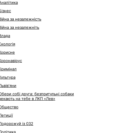
Аналітика
Бізнес
Війна за незалежність
Війна за незалежніть
Влада
Екологія
Корисне
Коронавірус
Кримінал
Культура
Львівʼяни
Обери собі друга: безпритульні собаки
чекають на тебе в ЛКП «Лев»
Общество
Петиції
Подорожуй із 032
Політика