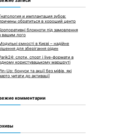
вежие записи
Гнатология и имплантация зубов:
причины обратиться в хороший центр
Корпоративні блокноти під замовлення
з вашим лого
Модульні ємності в Києві – надійне
рішення для зберігання рідин
Parik24: слоти, спорт і live-формати в
одному користувацькому маршруті
Pin-Up: бонуси та акції без міфів, які
варто читати до активації
вежие комментарии
рхивы