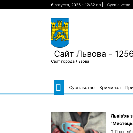
Skip
6 августа, 2026 - 12:32 пп
Суспільство
to
content
Сайт Львова - 125
Сайт города Львова
Суспільство
Криминал
Пр
Львів'ян 
"Мистецьк
11 сентяб