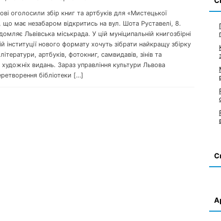
С
вові оголосили збір книг та артбуків для «Мистецької
, що має незабаром відкритись на вул. Шота Руставелі, 8.
домляє Львівська міськрада. У цій муніципальній книгозбірні
ій інституції нового формату хочуть зібрати найкращу збірку
літератури, артбуків, фотокниг, самвидавів, зінів та
 художніх видань. Зараз управління культури Львова
ретворення бібліотеки […]
С
А