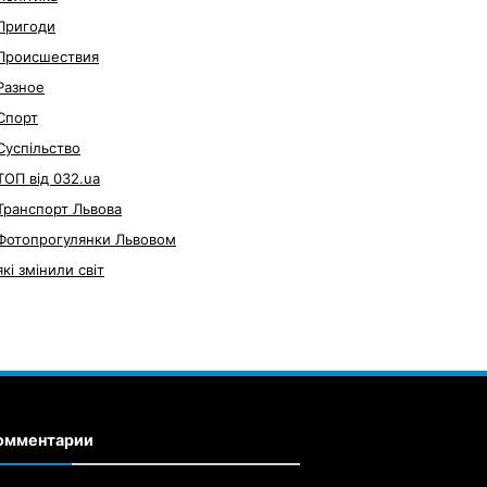
Пригоди
Происшествия
Разное
Спорт
Суспільство
ТОП від 032.ua
Транспорт Львова
Фотопрогулянки Львовом
які змінили світ
омментарии