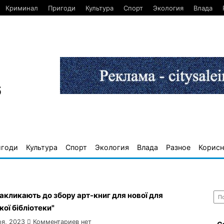
Криминал
Пригоди
Культура
Спорт
Экология
Влада
6
игоди
Культура
Спорт
Экология
Влада
Разное
Корисн
Най
закликають до збору арт-книг для нової для
ої бібліотеки"
ря, 2023
Комментариев нет