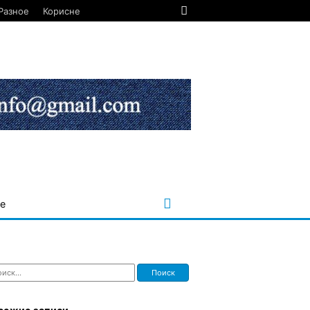
Разное
Корисне
е
ти: