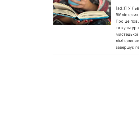
[ad_1] У Ль
бібліотеки»
Про це пові
та культурн
мистецької 
лімітованих
завершує пе