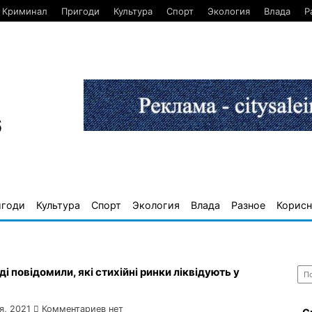
Криминал
Пригоди
Культура
Спорт
Экология
Влада
Р
6
игоди
Культура
Спорт
Экология
Влада
Разное
Корисн
Най
ді повідомили, які стихійні ринки ліквідують у
я, 2021
Комментариев нет