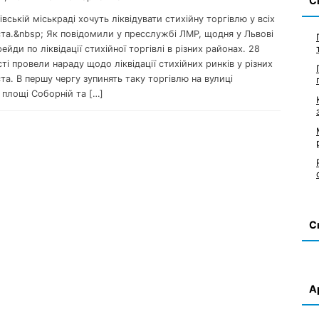
С
вівській міськраді хочуть ліквідувати стихійну торгівлю у всіх
ста.&nbsp; Як повідомили у пресслужбі ЛМР, щодня у Львові
ейди по ліквідації стихійної торгівлі в різних районах. 28
сті провели нараду щодо ліквідації стихійних ринків у різних
та. В першу чергу зупинять таку торгівлю на вулиці
 площі Соборній та […]
С
А