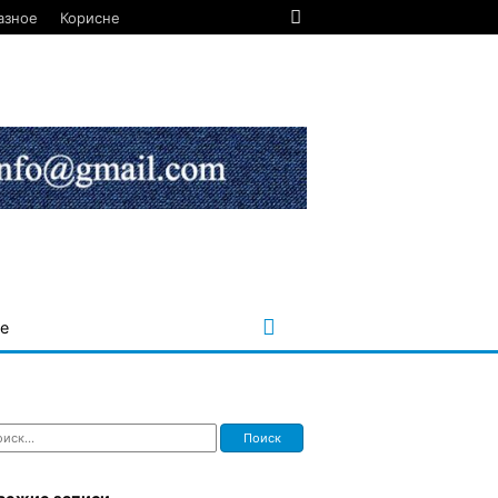
азное
Корисне
е
ти: