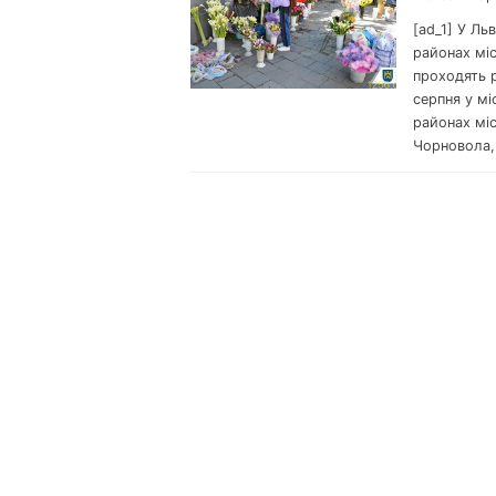
[ad_1] У Ль
районах мі
проходять р
серпня у мі
районах міс
Чорновола,