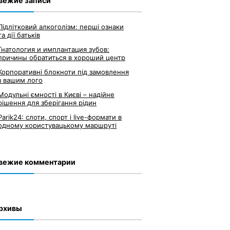
вежие записи
Підлітковий алкоголізм: перші ознаки
та дії батьків
Гнатология и имплантация зубов:
причины обратиться в хороший центр
Корпоративні блокноти під замовлення
з вашим лого
Модульні ємності в Києві – надійне
рішення для зберігання рідин
Parik24: слоти, спорт і live-формати в
одному користувацькому маршруті
вежие комментарии
рхивы