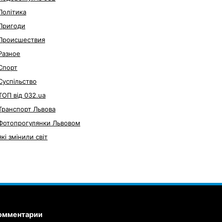
Політика
Пригоди
Происшествия
Разное
Спорт
Суспільство
ТОП від 032.ua
Транспорт Львова
Фотопрогулянки Львовом
які змінили світ
омментарии