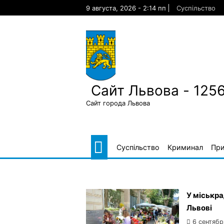
Skip
9 августа, 2026 - 2:14 пп
Суспільство
to
content
Сайт Львова - 125
Сайт города Львова
Суспільство
Криминал
Пр
У міськра
Львові
6 сентябр