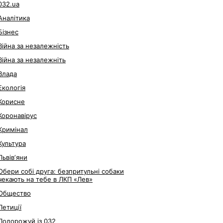
032.ua
Аналітика
Бізнес
Війна за незалежність
Війна за незалежніть
Влада
Екологія
Корисне
Коронавірус
Кримінал
Культура
Львівʼяни
Обери собі друга: безпритульні собаки
чекають на тебе в ЛКП «Лев»
Общество
Петиції
Подорожуй із 032