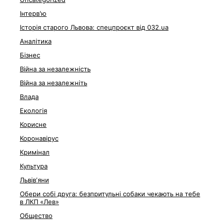
Інтерв'ю
Історія старого Львова: спецпроєкт від 032.ua
Аналітика
Бізнес
Війна за незалежність
Війна за незалежніть
Влада
Екологія
Корисне
Коронавірус
Кримінал
Культура
Львівʼяни
Обери собі друга: безпритульні собаки чекають на тебе
в ЛКП «Лев»
Общество