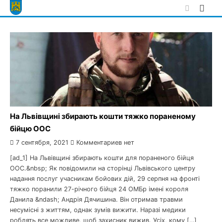
Skip
to
content
На Львівщині збирають кошти тяжко пораненому
бійцю ООС
7 сентября, 2021
Комментариев нет
[ad_1] На Львівщині збирають кошти для пораненого бійця
ООС.&nbsp; Як повідомили на сторінці Львівського центру
надання послуг учасникам бойових дій, 29 серпня на фронті
тяжко поранили 27-річного бійця 24 ОМБр імені короля
Данила &ndash; Андрія Дячишина. Він отримав травми
несумісні з життям, однак зумів вижити. Наразі медики
роблять все можливе, щоб захисник вижив. Усіх, кому […]