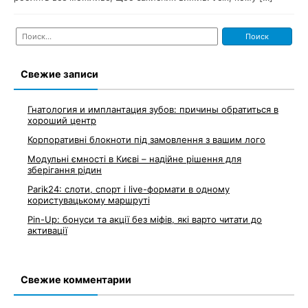
Найти:
Свежие записи
Гнатология и имплантация зубов: причины обратиться в
хороший центр
Корпоративні блокноти під замовлення з вашим лого
Модульні ємності в Києві – надійне рішення для
зберігання рідин
Parik24: слоти, спорт і live-формати в одному
користувацькому маршруті
Pin-Up: бонуси та акції без міфів, які варто читати до
активації
Свежие комментарии