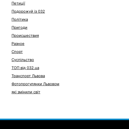
Петиції
Подорожуй із 032
Політика
Пригоди
Происшествия
Разное
Спорт
Суспільство
ТОП від 032.ua
Транспорт Львова
Фотопрогулянки Львовом
які змінили світ