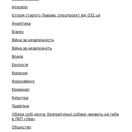
Інтерв'ю
Історія старого Львова: спецпроєкт від 032.ua
Аналітика
Бізнес
Війна за незалежність
Війна за незалежніть
Влада
Екологія
Корисне
Коронавірус
Кримінал
Культура
Львівʼяни
Обери собі друга: безпритульні собаки чекають на тебе
в ЛКП «Лев»
Общество