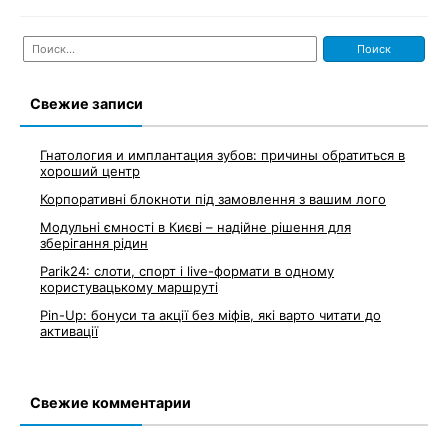
Найти:
Свежие записи
Гнатология и имплантация зубов: причины обратиться в
хороший центр
Корпоративні блокноти під замовлення з вашим лого
Модульні ємності в Києві – надійне рішення для
зберігання рідин
Parik24: слоти, спорт і live-формати в одному
користувацькому маршруті
Pin-Up: бонуси та акції без міфів, які варто читати до
активації
Свежие комментарии