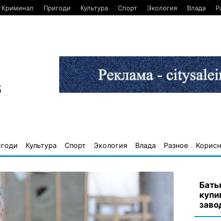
Криминал
Пригоди
Культура
Спорт
Экология
Влада
Р
6
игоди
Культура
Спорт
Экология
Влада
Разное
Корисн
Бать
купив
завод