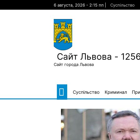
Skip
6 августа, 2026 - 2:15 пп
Суспільство
to
content
Сайт Львова - 125
Сайт города Львова
Суспільство
Криминал
Пр