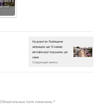
дрівка в
вічне
е…
На дорогах Львівщини
запрацює ще 13 камер
автофіксації порушень: де
саме
Следующая запись
Обязательные поля помечены
*