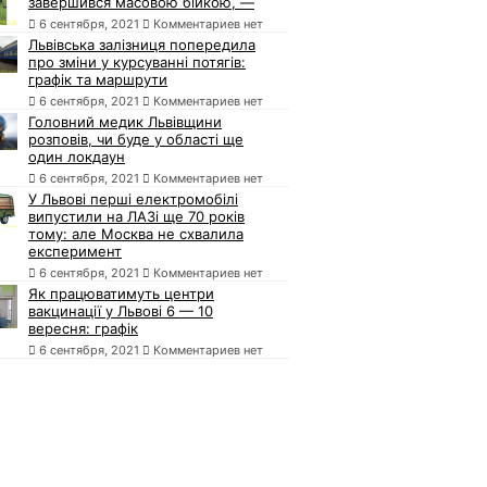
завершився масовою бійкою, —
6 сентября, 2021
Комментариев нет
Львівська залізниця попередила
про зміни у курсуванні потягів:
графік та маршрути
6 сентября, 2021
Комментариев нет
Головний медик Львівщини
розповів, чи буде у області ще
один локдаун
6 сентября, 2021
Комментариев нет
У Львові перші електромобілі
випустили на ЛАЗі ще 70 років
тому: але Москва не схвалила
експеримент
6 сентября, 2021
Комментариев нет
Як працюватимуть центри
вакцинації у Львові 6 — 10
вересня: графік
6 сентября, 2021
Комментариев нет