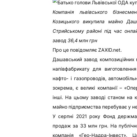
Компанія львівського бізнесме
Козицького викупила майно Даша
Стрийському районі під час онлай
завод 36,4 млн грн
Про це повідомляє ZAXID.net.
Дашавський завод композиційних м
напівфабрикату для виготовлення
нафто- і газопроводів, автомобіль
зокрема, є великі компанії – «Опе
інші. На цьому заводі станом на
майно підприємства перебуває у не
У серпні 2021 року Фонд держма
продаж за 33 млн грн. На публічни
компанія «Гео-Надра-Інвест».