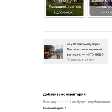
відпочинку на
Львова: ман
Львівщині: усе про
середньо
відпочинок…
княж
Як у Стрийському парку
Львова провели науковий
фестиваль, — ФОТО, ВІДЕО
Предыдущая запись
Добавить комментарий
Ваш адрес email не будет опубликован.
Комментарий
*