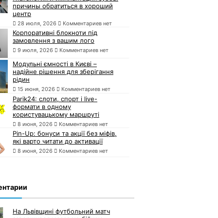
причины обратиться в хороший
центр
28 июля, 2026
Комментариев нет
Корпоративні блокноти під
замовлення з вашим лого
9 июля, 2026
Комментариев нет
Модульні ємності в Києві –
надійне рішення для зберігання
рідин
15 июня, 2026
Комментариев нет
Parik24: слоти, спорт і live-
формати в одному
користувацькому маршруті
8 июня, 2026
Комментариев нет
Pin-Up: бонуси та акції без міфів,
які варто читати до активації
8 июня, 2026
Комментариев нет
ентарии
На Львівщині футбольний матч