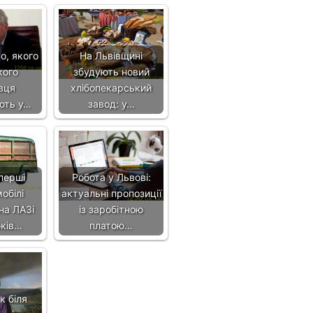
о, якого
На Львівщині
кого
збудують новий
вця
хлібопекарський
ють у…
завод: у…
перші
Робота у Львові:
обілі
актуальні пропозиції
на ЛАЗі
із заробітною
оків…
платою…
к біля