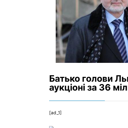
Батько голови Ль
аукціоні за 36 мі
[ad_1]