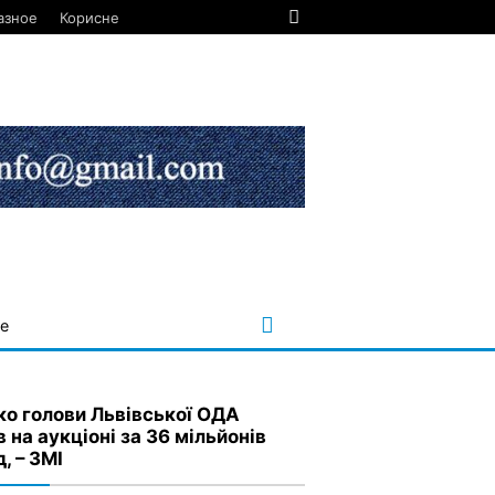
азное
Корисне
е
ко голови Львівської ОДА
 на аукціоні за 36 мільйонів
, – ЗМІ