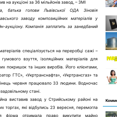
на, батька голови Львівської ОДА Зіновія
вського заводу композиційних матеріалів у
н-аукціону. Компанія заплатить за занедбаний
атеріалів спеціалізується на переробці сажі –
 гумового взуття, ізоляційних матеріалів для
них покришок та інших виробів. Його клієнтами,
ратор ГТС», «Укртранснафта», «Укртрансгаз» та
 кінець червня працювало 33 людини. Водночас
задовільному стані.
йна виставив завод у Стрийському районі на
Комм
х торгах, які відбулись 23 вересня, перемогла
 Ця фірма отримала право викупити майно