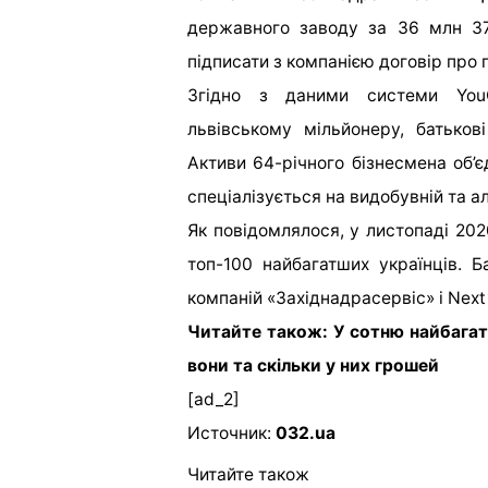
державного заводу за 36 млн 3
підписати з компанією договір про
Згідно з даними системи YouC
львівському мільйонеру, батьков
Активи 64-річного бізнесмена об’є
спеціалізується на видобувній та а
Як повідомлялося, у листопаді 202
топ-100 найбагатших українців. 
компаній «Західнадрасервіс» і Next 
Читайте також: У сотню найбагатш
вони та скільки у них грошей
[ad_2]
Источник:
032.ua
Читайте також