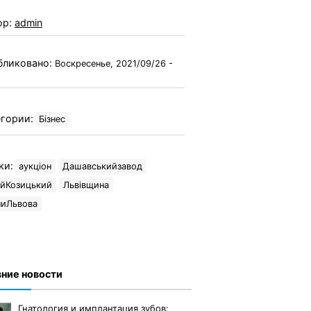
ор:
admin
бликовано:
Воскресенье, 2021/09/26 -
гории:
Бізнес
ки:
аукціон
Дашавськийзавод
ійКозицький
Львівщина
ниЛьвова
ние новости
Гнатология и имплантация зубов: