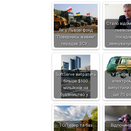
Стало відом
Як у Львові фонд
львівсь
"Повернись живим"
посадо
передав ЗСУ…
звинувачу
SoftServe витратить
У Львові 
більше $100
електром
мільйонів на
випустили 
будівництво у…
ще 70 р
ТОП озер та баз
Відпочино