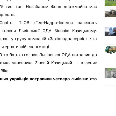
75 тис. грн. Незабаром Фонд держмайна має
 продаж.
ontrol, ТзОВ «Гео-Надра-Інвест» належить
і голови Львівської ОДА Зіновію Козицькому.
днані у групу компаній «Західнадрасервіс», яка
льтернативній енергетиці.
0-го батько голови Львівської ОДА потрапив до
Батько чиновника Зіновій Козицький — власник
Bike.
их українців потрапили четверо львів’ян: хто