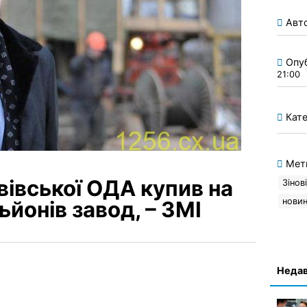
Авт
Опу
21:00
Кате
Мет
вівської ОДА купив на
Зінов
нови
льйонів завод, – ЗМІ
Недав