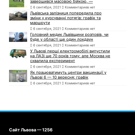
завершився масовою бійкою, —
6 сентября, 2021
Комментариев нет
Львівська залізниця попередила про
зміни у курсуванні потягів: графік та
маршрути
6 сентября, 2021
Комментариев нет
Головний медик Львівщини розповів, чи
буде у області ще один локдаун
6 сентября, 2021
Комментариев нет
У Львові перші електромобілі випустили
на ЛАЗі ще 70 років тому: але Москва не
схвалила експеримент
6 сентября, 2021
Комментариев нет
Як працюватимуть центри вакцинації у
Львові 6 — 10 вересня: графік
6 сентября, 2021
Комментариев нет
Сайт Львова — 1256