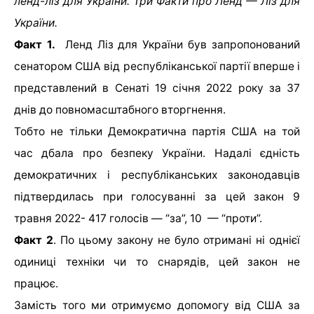
ленд-ліз для України.
Три Факти про Ленд — Ліз для
України.
Факт 1.
Ленд Ліз для України був запропонований
сенатором США від республіканської партії вперше і
представлений в Сенаті 19 січня 2022 року за 37
днів до повномасштабного вторгнення.
Тобто не тільки Демократична партія США на той
час дбала про безпеку України. Надалі єдність
демократичних і республіканських законодавців
підтвердилась при голосуванні за цей закон 9
травня 2022- 417 голосів — “за”, 10 — “проти”.
Факт 2
. По цьому закону не було отримані ні однієї
одиниці техніки чи то снарядів, цей закон не
працює.
Замість того ми отримуємо допомогу від США за