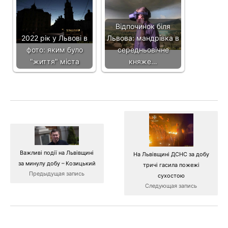
Відпочинок біля
2022 рік у Львові в
Львова: мандрівка в
фото: яким було
середньовічне
"життя" міста
княже…
Важливі події на Львівщині
На Львівщині ДСНС за добу
за минулу добу – Козицький
тричі гасила пожежі
Предыдущая запись
сухостою
Следующая запись