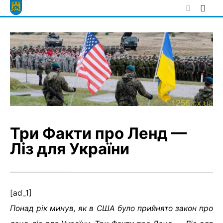
Skip
to
content
Три Факти про Ленд —
Ліз для України
[ad_1]
Понад рік минув, як в США було прийнято закон про