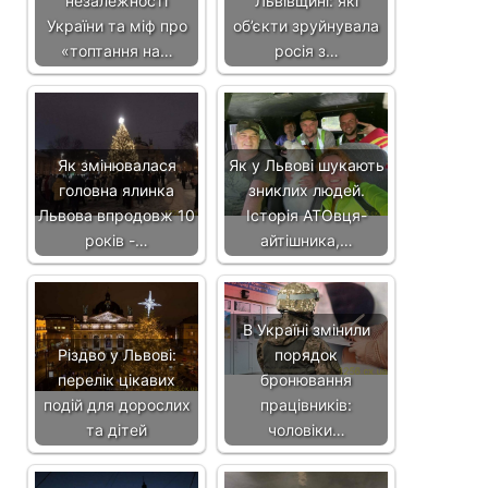
незалежності
Львівщині: які
України та міф про
об’єкти зруйнувала
«топтання на…
росія з…
Як змінювалася
Як у Львові шукають
головна ялинка
зниклих людей.
Львова впродовж 10
Історія АТОвця-
років -…
айтішника,…
В Україні змінили
Різдво у Львові:
порядок
перелік цікавих
бронювання
подій для дорослих
працівників:
та дітей
чоловіки…