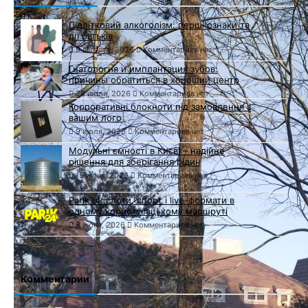
Підлітковий алкоголізм: перші ознаки та
дії батьків
9 августа, 2026
Комментариев нет
Гнатология и имплантация зубов:
причины обратиться в хороший центр
28 июля, 2026
Комментариев нет
Корпоративні блокноти під замовлення з
вашим лого
9 июля, 2026
Комментариев нет
Модульні ємності в Києві – надійне
рішення для зберігання рідин
15 июня, 2026
Комментариев нет
Parik24: слоти, спорт і live-формати в
одному користувацькому маршруті
8 июня, 2026
Комментариев нет
Комментарии