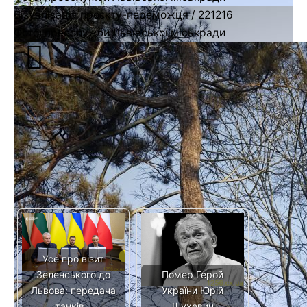
Візуалізація проєкту-переможця / 221216
Фото: пресслужби Львівської міськради
Читайте також: Козицький повідомив, яка
ситуація у Львові та області станом на 5 січня
Фото на головній: пресслужби Львівської міськради
[ad_2]
Источник:
032.ua
Читайте також
Усе про візит
Зеленського до
Помер Герой
Львова: передача
України Юрій
танків…
Шухевич