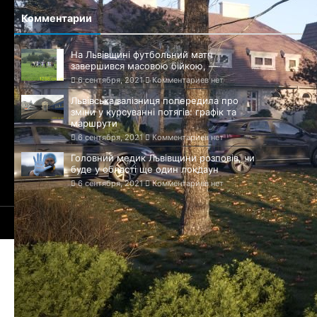
Комментарии
На Львівщині футбольний матч
завершився масовою бійкою, —
6 сентября, 2021
Комментариев нет
Львівська залізниця попередила про
зміни у курсуванні потягів: графік та
маршрути
6 сентября, 2021
Комментариев нет
Головний медик Львівщини розповів, чи
буде у області ще один локдаун
6 сентября, 2021
Комментариев нет
© 2021-2026 Сайт Львова - 1256