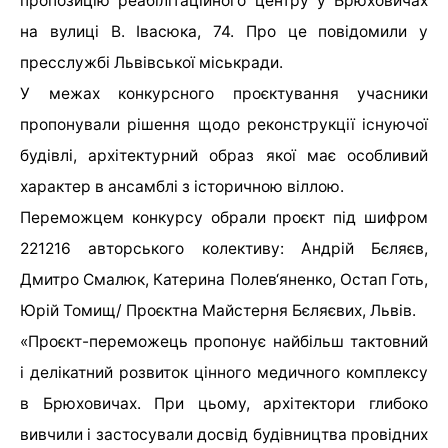
пропозицію реабілітаційного центру у Брюховичах
на вулиці В. Івасюка, 74. Про це повідомили у
пресслужбі Львівської міськради.
У межах конкурсного проєктування учасники
пропонували рішення щодо реконструкції існуючої
будівлі, архітектурний образ якої має особливий
характер в ансамблі з історичною віллою.
Переможцем конкурсу обрали проєкт під шифром
221216 авторського колективу: Андрій Бєляєв,
Дмитро Смалюк, Катерина Полев‘яненко, Остап Готь,
Юрій Томищ/ Проєктна Майстерня Бєляєвих, Львів.
«Проєкт-переможець пропонує найбільш тактовний
і делікатний розвиток цінного медичного комплексу
в Брюховичах. При цьому, архітектори глибоко
вивчили і застосували досвід будівництва провідних