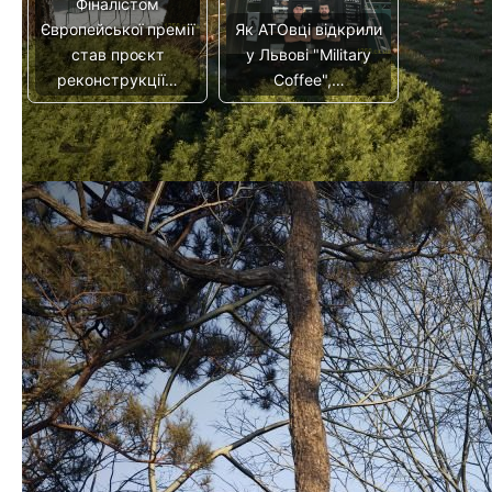
Фіналістом
Європейської премії
Як АТОвці відкрили
став проєкт
у Львові "Military
реконструкції…
Coffee",…
Скеледром, футбольне поле
Різдво у Львові: перелік
та тренажери: у Львові
цікавих подій для дорослих
відкрили новий спортивний
та дітей
простір
Следующая запись
Предыдущая запись