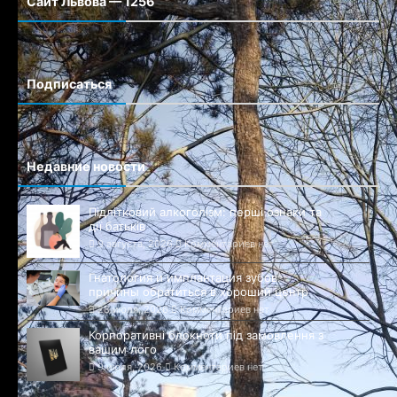
Сайт Львова — 1256
Сайт города Львова
Подписаться
Недавние новости
Підлітковий алкоголізм: перші ознаки та
дії батьків
9 августа, 2026
Комментариев нет
Гнатология и имплантация зубов:
причины обратиться в хороший центр
28 июля, 2026
Комментариев нет
Корпоративні блокноти під замовлення з
вашим лого
9 июля, 2026
Комментариев нет