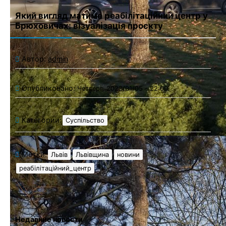
Який вигляд матиме реабілітаційний центр у
Брюховичах: візуалізація проєкту
Автор:
admin
Опубликовано:
Четверг, 2023/01/05 - 22:00
Категории:
Суспільство
Метки:
Львів
Львівщина
новини
реабілітаційний_центр
Недавние новости