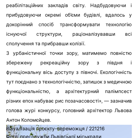
реабілітаційних закладів світу. Надбудовуючи і
прибудовуючи окремі об’єми будівлі, вдалось у
докорінний спосіб трансформувати технологію
існуючої структури, раціоналізувавши всі
сполучення та прибравши колізії.
З урбаністичної точки зору, матимемо повністю
збережену рекреаційну зору з півдня і
функціональну вісь доступу з півночі. Екологічність
тут поєднано з технологічністю, затишок з медичною
функціональністю, а архітектурний палімпсест
різних епох набуває рис позачасовості», — зазначив
голова журі конкурсу, головний архітектор Львова
Антон Коломєйцев.
Візуалізація проєкту-переможця / 221216
Фото: пресслужби Львівської міськради