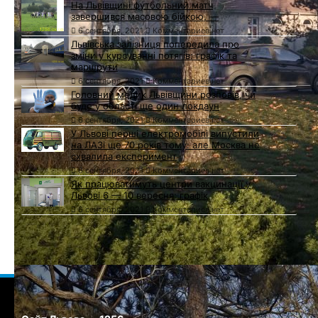
На Львівщині футбольний матч
завершився масовою бійкою, —
6 сентября, 2021
Комментариев нет
Львівська залізниця попередила про
зміни у курсуванні потягів: графік та
маршрути
6 сентября, 2021
Комментариев нет
Головний медик Львівщини розповів, чи
буде у області ще один локдаун
6 сентября, 2021
Комментариев нет
У Львові перші електромобілі випустили
на ЛАЗі ще 70 років тому: але Москва не
схвалила експеримент
6 сентября, 2021
Комментариев нет
Як працюватимуть центри вакцинації у
Львові 6 — 10 вересня: графік
6 сентября, 2021
Комментариев нет