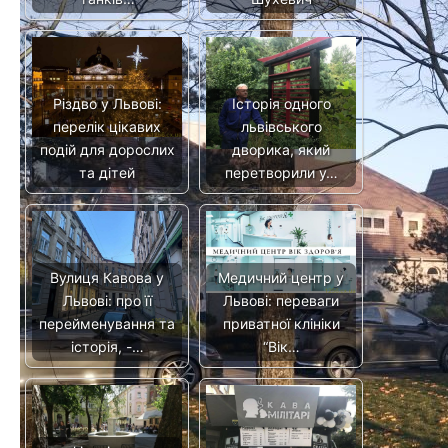
Різдво у Львові:
Історія одного
перелік цікавих
львівського
подій для дорослих
дворика, який
та дітей
перетворили у…
Вулиця Кавова у
Медичний центр у
Львові: про її
Львові: переваги
перейменування та
приватної клініки
історія, -…
“Вік…