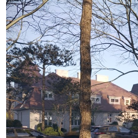
Добавить комментарий
Ваш адрес email не будет опубликован.
Обязательные
поля помечены
*
Комментарий
*
Имя
*
Email
*
Сайт
Сохранить моё имя, email и адрес сайта в этом браузере для
последующих моих комментариев.