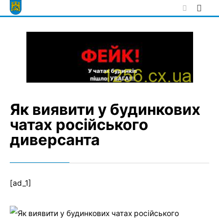
Skip
to
content
Як виявити у будинкових
чатах російського
диверсанта
[ad_1]