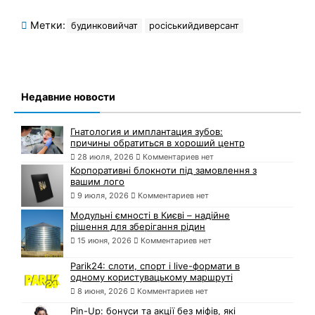
Метки:
будинковийчат
росіськийдиверсант
Недавние новости
Гнатология и имплантация зубов:
причины обратиться в хороший центр
28 июля, 2026
Комментариев нет
Корпоративні блокноти під замовлення з
вашим лого
9 июля, 2026
Комментариев нет
Модульні ємності в Києві – надійне
рішення для зберігання рідин
15 июня, 2026
Комментариев нет
Parik24: слоти, спорт і live-формати в
одному користувацькому маршруті
8 июня, 2026
Комментариев нет
Pin-Up: бонуси та акції без міфів, які