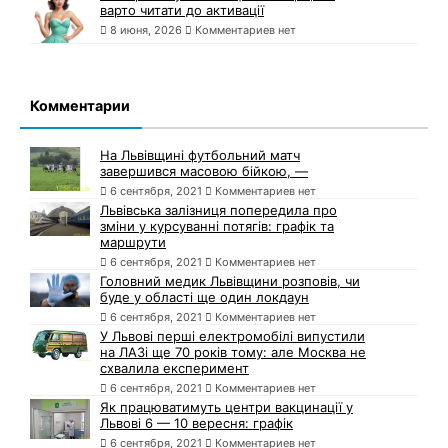
варто читати до активації
8 июня, 2026
Комментариев нет
Комментарии
На Львівщині футбольний матч
завершився масовою бійкою, —
6 сентября, 2021
Комментариев нет
Львівська залізниця попередила про
зміни у курсуванні потягів: графік та
маршрути
6 сентября, 2021
Комментариев нет
Головний медик Львівщини розповів, чи
буде у області ще один локдаун
6 сентября, 2021
Комментариев нет
У Львові перші електромобілі випустили
на ЛАЗі ще 70 років тому: але Москва не
схвалила експеримент
6 сентября, 2021
Комментариев нет
Як працюватимуть центри вакцинації у
Львові 6 — 10 вересня: графік
6 сентября, 2021
Комментариев нет