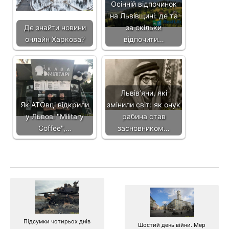
Осінній відпочинок
на Львівщині: де та
Де знайти новини
за скільки
онлайн Харкова?
відпочити…
Львівʼяни, які
Як АТОвці відкрили
змінили світ: як онук
у Львові "Military
рабина став
Coffee",…
засновником…
Підсумки чотирьох днів
Шостий день війни. Мер