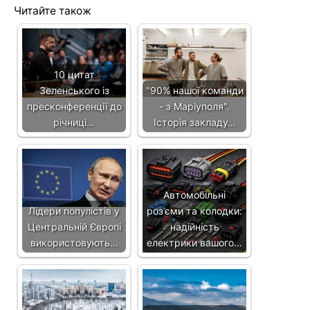
Читайте також
10 цитат
Зеленського із
"90% нашої команди
пресконференції до
- з Маріуполя".
річниці…
Історія закладу…
Автомобільні
Лідери популістів у
роз’єми та колодки:
Центральній Європі
надійність
використовують…
електрики вашого…