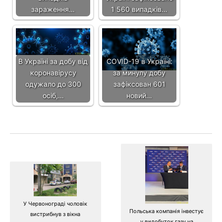
зараження…
1 560 випадків…
В Україні за добу від
COVID-19 в Україні:
коронавірусу
за минулу добу
одужало до 300
зафіксован 601
осіб,…
новий…
У Червонограді чоловік
Польська компанія інвестує
вистрибнув з вікна
у видобуток газу на