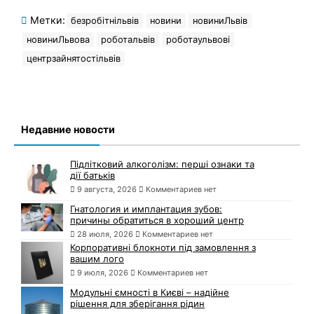
Метки:
безробітнільвів
новини
новиниЛьвів
новиниЛьвова
роботальвів
роботаульвові
центрзайнятостільвів
Недавние новости
Підлітковий алкоголізм: перші ознаки та
дії батьків
9 августа, 2026
Комментариев нет
Гнатология и имплантация зубов:
причины обратиться в хороший центр
28 июля, 2026
Комментариев нет
Корпоративні блокноти під замовлення з
вашим лого
9 июля, 2026
Комментариев нет
Модульні ємності в Києві – надійне
рішення для зберігання рідин