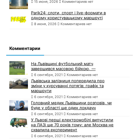
15 июня, 2026
Комментариев нет
Parik24: слоти, спорт і live-формати в
одному користувацькому маршруті
8 июня, 2026
Комментариев нет
Комментарии
На Львівщині футбольний матч
завершився масовою бійкою, —
6 сентября, 2021
Комментариев нет
Львівська залізниця попередила про
зміни у курсуванні потягів: графік та
маршрути
6 сентября, 2021
Комментариев нет
Головний медик Львівщини розповів, чи
буде у області ще один локдаун
6 сентября, 2021
Комментариев нет
У Львові перші електромобілі випустили
на ЛАЗі ще 70 років тому: але Москва не
схвалила експеримент
6 сентября, 2021
Комментариев нет