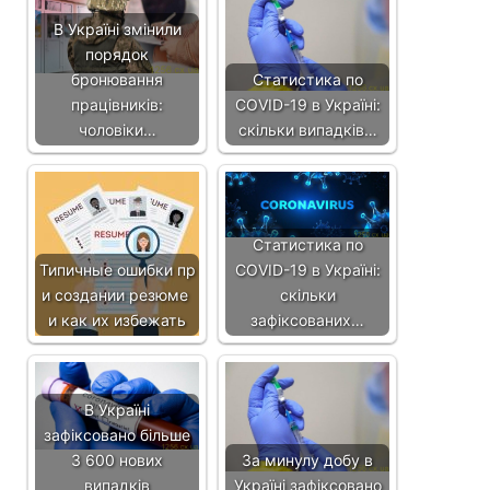
В Україні змінили
порядок
бронювання
Статистика по
працівників:
COVID-19 в Україні:
чоловіки…
скільки випадків…
Статистика по
Типичные ошибки пр
COVID-19 в Україні:
и создании резюме
скільки
и как их избежать
зафіксованих…
В Україні
зафіксовано більше
3 600 нових
За минулу добу в
випадків
Україні зафіксовано