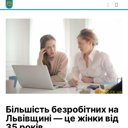
Skip
to
content
Більшість безробітних на
Львівщині — це жінки від
35 років