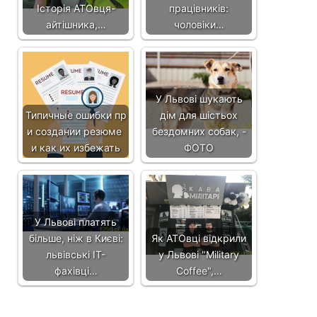
Історія АТОвця-
працівників:
айтішника,…
чоловіки…
У Львові шукають
Типичные ошибки пр
дім для шістьох
и создании резюме
бездомних собак, -
и как их избежать
ФОТО
У Львові платять
більше, ніж в Києві:
Як АТОвці відкрили
львівські IT-
у Львові "Military
фахівці…
Coffee",…