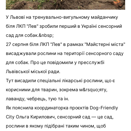
У Львові на тренувально-вигульному майданчику
біля ЛКП "Лев" зробили перший в Україні сенсорний
сад для собак.&nbsp;
27 серпня біля ЛКП "Лев" в рамках "Майстерні міста"
висаджували рослини на території сенсорного саду
для собак. Про це повідомили у пресслужбі
Львівської міської ради.
Тут висадили спеціальні лікарські рослини, що є
корисними для тварин, зокрема м&rsquo;яту,
лаванду, чебрець, тую та ін.
Як пояснила координаторка проєктів Dog-Friendly
City Ольга Кирилович, сенсорний сад — це сад,
рослини в якому підібрані таким чином, щоб