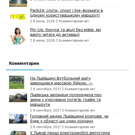
Parik24: слоти, спорт і live-формати в
одному користувацькому маршруті
8 июня, 2026
Комментариев нет
Pin-Up: бонуси та акції без міфів, які
варто читати до активації
8 июня, 2026
Комментариев нет
Комментарии
На Львівщині футбольний матч
завершився масовою бійкою, —
6 сентября, 2021
Комментариев нет
Львівська залізниця попередила про
зміни у курсуванні потягів: графік та
маршрути
6 сентября, 2021
Комментариев нет
Головний медик Львівщини розповів, чи
буде у області ще один локдаун
6 сентября, 2021
Комментариев нет
У Львові перші електромобілі випустили