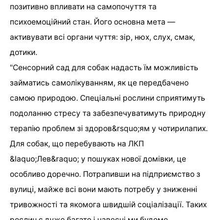
позитивно впливати на самопочуття та
психоемоційний стан. Його основна мета —
активувати всі органи чуття: зір, нюх, слух, смак,
дотики.
"Сенсорний сад для собак надасть їм можливість
займатись самолікуванням, як це передбачено
самою природою. Спеціальні рослини сприятимуть
подоланню стресу та забезпечуватимуть природну
терапію проблем зі здоров&rsquo;ям у чотирилапих.
Для собак, що перебувають на ЛКП
&laquo;Лев&raquo; у пошуках нової домівки, це
особливо доречно. Потрапивши на підприємство з
вулиці, майже всі вони мають потребу у зниженні
тривожності та якомога швидшій соціалізації. Таких
рослин є дуже багато і навесні ми будемо