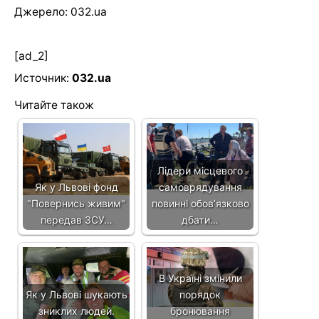
Джерело: 032.ua
[ad_2]
Источник:
032.ua
Читайте також
Лідери місцевого
Як у Львові фонд
самоврядування
"Повернись живим"
повинні обов’язково
передав ЗСУ…
дбати…
В Україні змінили
Як у Львові шукають
порядок
зниклих людей.
бронювання