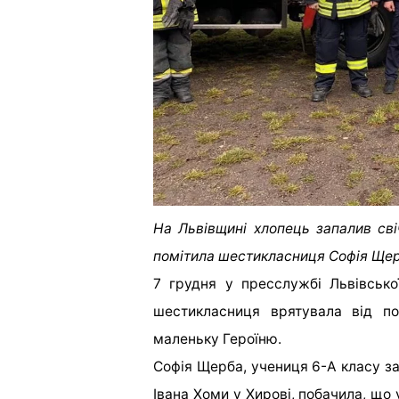
На Львівщині хлопець запалив сві
помітила шестикласниця Софія Щер
7 грудня у пресслужбі Львівськ
шестикласниця врятувала від по
маленьку Героїню.
Софія Щерба, учениця 6-А класу заг
Івана Хоми у Хирові, побачила, що 