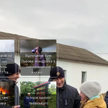
Фото на головній: пресслужби Львівської ОВА
вові на
Відпочинок біля
: що
Львова: мандрівка в
ують
середньовічне
 11 та…
княже…
стані
Історія одного
тика
львівського