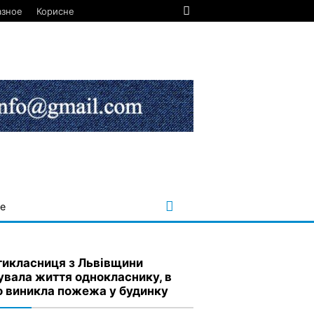
азное
Корисне
е
икласниця з Львівщини
увала життя однокласнику, в
о виникла пожежа у будинку