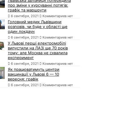
Львівська залізниця попередила
про зміни у курсуванні потягів:
графік та маршрути
6 сентября, 2021
Комментариев нет
Головний медик Львівщини
розповів, чи буде у області ще
один локдаун
6 сентября, 2021
Комментариев нет
У Львові перші електромобілі
випустили на ЛАЗі ще 70 років
тому: але Москва не схвалила
експеримент
6 сентября, 2021
Комментариев нет
Як працюватимуть центри
вакцинації у Львові 6 — 10
вересня: графік
6 сентября, 2021
Комментариев нет