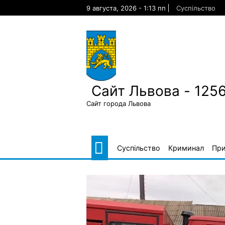
Skip
9 августа, 2026 - 1:13 пп
Суспільство
to
content
Сайт Львова - 125
Сайт города Львова
Суспільство
Криминал
Пр