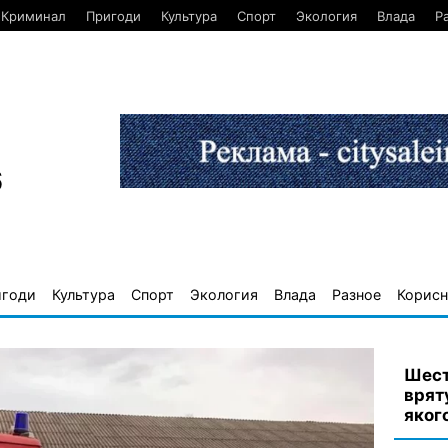
Криминал
Пригоди
Культура
Спорт
Экология
Влада
Р
6
игоди
Культура
Спорт
Экология
Влада
Разное
Корисн
Шест
врят
яког