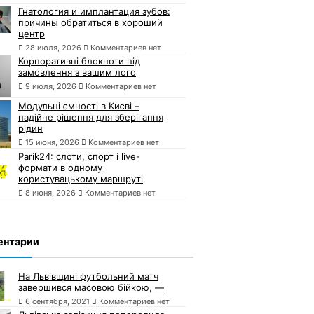
Гнатология и имплантация зубов:
причины обратиться в хороший
центр
28 июля, 2026
Комментариев нет
Корпоративні блокноти під
замовлення з вашим лого
9 июля, 2026
Комментариев нет
Модульні ємності в Києві –
надійне рішення для зберігання
рідин
15 июня, 2026
Комментариев нет
Parik24: слоти, спорт і live-
формати в одному
користувацькому маршруті
8 июня, 2026
Комментариев нет
ентарии
На Львівщині футбольний матч
завершився масовою бійкою, —
6 сентября, 2021
Комментариев нет