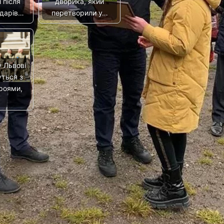
 після
дворика, який
ударів…
перетворили у…
 Львові
ться з
роями,
…
Під час обстрілу на
Донеччині загинув 27-
річний захисник із
Львівщини
Следующая запись