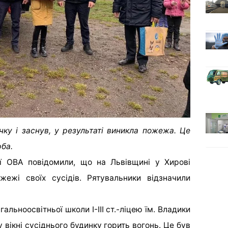
чку і заснув, у результаті виникла пожежа. Це
ба.
ої ОВА повідомили, що на Львівщині у Хирові
жежі своїх сусідів. Рятувальники відзначили
альноосвітньої школи І-ІІІ ст.-ліцею їм. Владики
у вікні сусіднього будинку горить вогонь. Це був