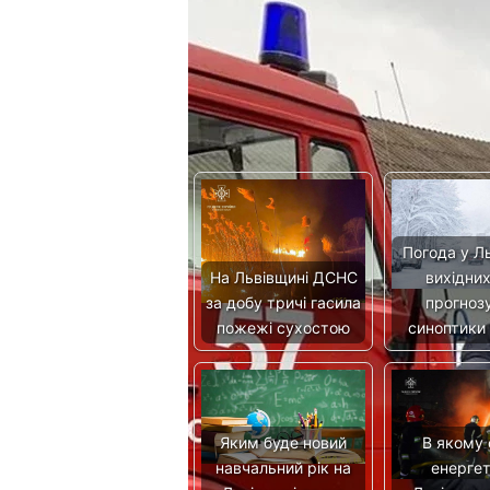
російської ракети
[ad_2]
Источник:
032.ua
Читайте також
Погода у Ль
На Львівщині ДСНС
вихідних
за добу тричі гасила
прогноз
пожежі сухостою
синоптики
Яким буде новий
В якому 
навчальний рік на
енерге