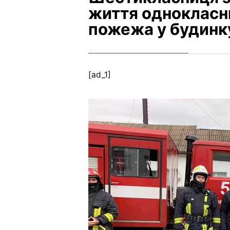
життя однокласни
пожежа у будинк
[ad_1]