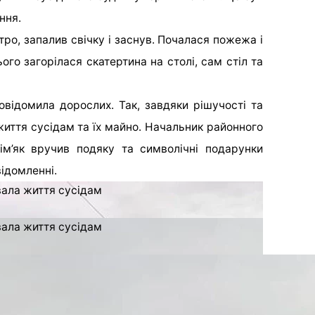
ння.
тро, запалив свічку і заснув. Почалася пожежа і
ього загорілася скатертина на столі, сам стіл та
овідомила дорослих. Так, завдяки рішучості та
иття сусідам та їх майно. Начальник районного
ім’як вручив подяку та символічні подарунки
відомленні.
ала життя сусідам
ала життя сусідам
рував Папі Римському хрест з осколком