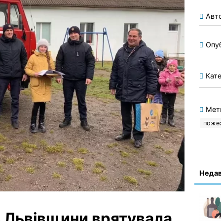
Авт
Опу
Кате
Мет
поже
Недав
 Львівщини врятувала