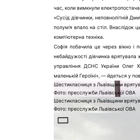
час, коли вимкнули електропостача
«Сусід дівчинки, неповнолітній Дми
полум’я впало на стіл. Внаслідок ц
комп’ютерна техніка.
Софія побачила це через вікно і п
небайдужості дівчинка врятувала ж
управління ДСНС України Олег Х
маленькій Героїні», — йдеться у по
Шестикласниця з Львівщини врятув
Фото: пресслужби Львівської ОВА
Шестикласниця з Львівщини врятув
Фото: пресслужби Львівської ОВА
Читайте також: Садовий пода