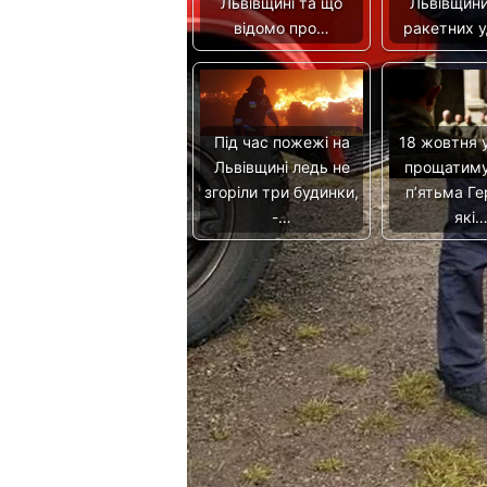
Львівщині та що
Львівщини
відомо про…
ракетних 
Під час пожежі на
18 жовтня у
Львівщині ледь не
прощатиму
згоріли три будинки,
п’ятьма Ге
-…
які
Плюси онлайн-курсів з
іспанської мови
Предыдущая запись