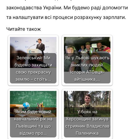
законодавства України. Ми будемо раді допомогти
та налаштувати всі процеси розрахунку зарплати.
Читайте також
Зеленський: Ми
Як у Львові шукають
будемо захищати
зниклих людей.
свою прекрасну
Історія АТОвця-
землю – стоїть…
айтішника,…
Яким буде новий
У боях на
навчальний рік на
Херсонщині загинув
Львівщині та що
стриянин Владислав
відомо про…
Паленичка