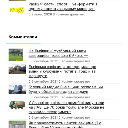
Parik24: слоти, спорт і live-формати в
одному користувацькому маршруті
8 июня, 2026
Комментариев нет
Комментарии
На Львівщині футбольний матч
завершився масовою бійкою, —
6 сентября, 2021
Комментариев нет
Львівська залізниця попередила про
зміни у курсуванні потягів: графік та
маршрути
6 сентября, 2021
Комментариев нет
Головний медик Львівщини розповів, чи
буде у області ще один локдаун
6 сентября, 2021
Комментариев нет
У Львові перші електромобілі випустили
на ЛАЗі ще 70 років тому: але Москва не
схвалила експеримент
6 сентября, 2021
Комментариев нет
Як працюватимуть центри вакцинації у
Львові 6 — 10 вересня: графік