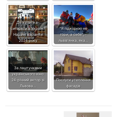
Де купити e-
сигарети в Україні?
"Я підкорюю не
Надійні варіанти
гори, а себе", -
2024 року
львів’янка, яка…
За лаштунками
українського кіно:
24-річний актор зі
Послуги утеплення
Львова…
фасадів