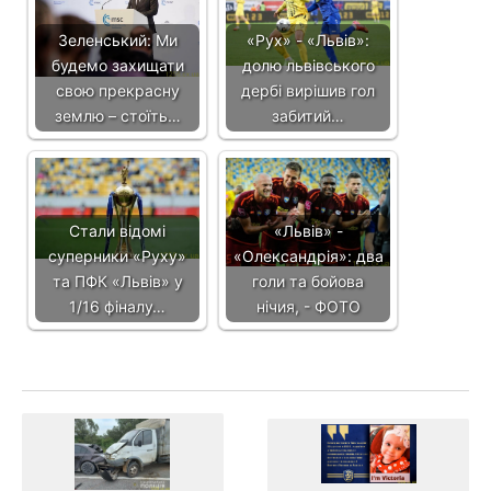
Зеленський: Ми
«Рух» - «Львів»:
будемо захищати
долю львівського
свою прекрасну
дербі вирішив гол
землю – стоїть…
забитий…
Стали відомі
«Львів» -
суперники «Руху»
«Олександрія»: два
та ПФК «Львів» у
голи та бойова
1/16 фіналу…
нічия, - ФОТО