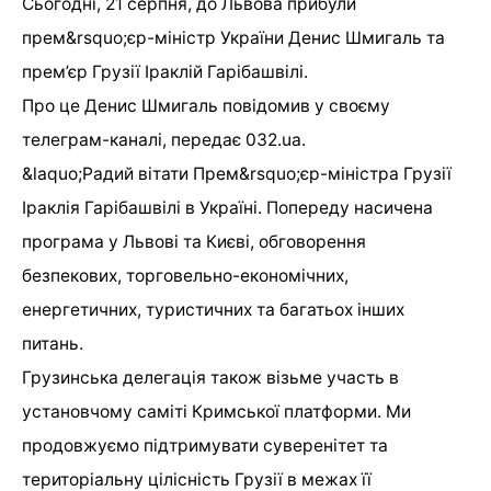
Сьогодні, 21 серпня, до Львова прибули
прем&rsquo;єр-міністр України Денис Шмигаль та
прем’єр Грузії Іраклій Гарібашвілі.
Про це Денис Шмигаль повідомив у своєму
телеграм-каналі, передає 032.ua.
&laquo;Радий вітати Прем&rsquo;єр-міністра Грузії
Іраклія Гарібашвілі в Україні. Попереду насичена
програма у Львові та Києві, обговорення
безпекових, торговельно-економічних,
енергетичних, туристичних та багатьох інших
питань.
Грузинська делегація також візьме участь в
установчому саміті Кримської платформи. Ми
продовжуємо підтримувати суверенітет та
територіальну цілісність Грузії в межах її