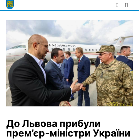
Skip
to
content
До Львова прибули
прем’єр-міністри України