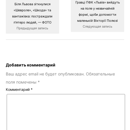
Гравці ПФК «Львів» вийдуть
Біля Львова зіткнулися
на поле у незвичайній
«Шевроле», «Шкода» та
формі, щоби допомогти
вантажівка: постраждали
маленькій Вікторії Полюзі
пʼятеро людей, — ФОТО
Следующая запись
Предыдущая запись
Добавить комментарий
Ваш адрес email не будет опубликован.
Обязательные
поля помечены
*
Комментарий
*