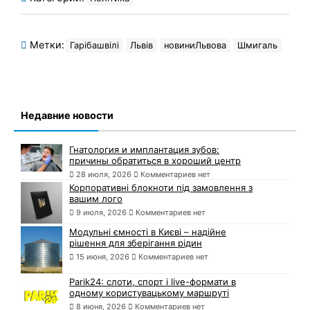
Метки:
Гарібашвілі
Львів
новиниЛьвова
Шмигаль
Недавние новости
Гнатология и имплантация зубов:
причины обратиться в хороший центр
28 июля, 2026
Комментариев нет
Корпоративні блокноти під замовлення з
вашим лого
9 июля, 2026
Комментариев нет
Модульні ємності в Києві – надійне
рішення для зберігання рідин
15 июня, 2026
Комментариев нет
Parik24: слоти, спорт і live-формати в
одному користувацькому маршруті
8 июня, 2026
Комментариев нет