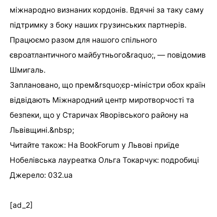
міжнародно визнаних кордонів. Вдячні за таку саму
підтримку з боку наших грузинських партнерів.
Працюємо разом для нашого спільного
євроатлантичного майбутнього&raquo;, — повідомив
Шмигаль.
Заплановано, що прем&rsquo;єр-міністри обох країн
відвідають Міжнародний центр миротворчості та
безпеки, що у Старичах Яворівського району на
Львівщині.&nbsp;
Читайте також: На BookForum у Львові приїде
Нобелівська лауреатка Ольга Токарчук: подробиці
Джерело: 032.ua
[ad_2]