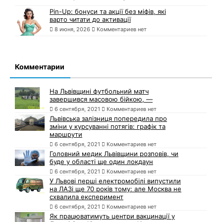
Pin-Up: бонуси та акції без міфів, які
варто читати до активації
8 июня, 2026
Комментариев нет
Комментарии
На Львівщині футбольний матч
завершився масовою бійкою, —
6 сентября, 2021
Комментариев нет
Львівська залізниця попередила про
зміни у курсуванні потягів: графік та
маршрути
6 сентября, 2021
Комментариев нет
Головний медик Львівщини розповів, чи
буде у області ще один локдаун
6 сентября, 2021
Комментариев нет
У Львові перші електромобілі випустили
на ЛАЗі ще 70 років тому: але Москва не
схвалила експеримент
6 сентября, 2021
Комментариев нет
Як працюватимуть центри вакцинації у