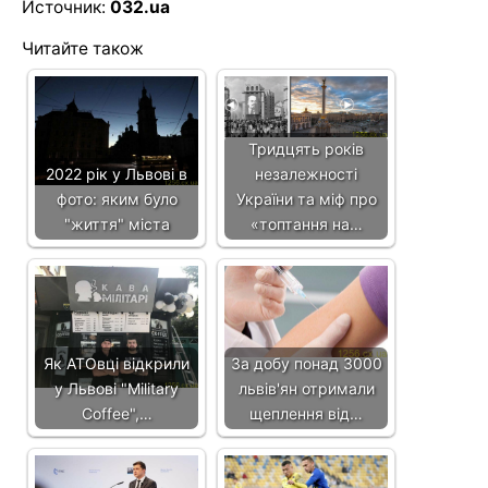
Источник:
032.ua
Читайте також
Тридцять років
2022 рік у Львові в
незалежності
фото: яким було
України та міф про
"життя" міста
«топтання на…
Як АТОвці відкрили
За добу понад 3000
у Львові "Military
львів'ян отримали
Coffee",…
щеплення від…