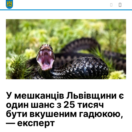
Skip
to
content
У мешканців Львівщини є
один шанс з 25 тисяч
бути вкушеним гадюкою,
— експерт