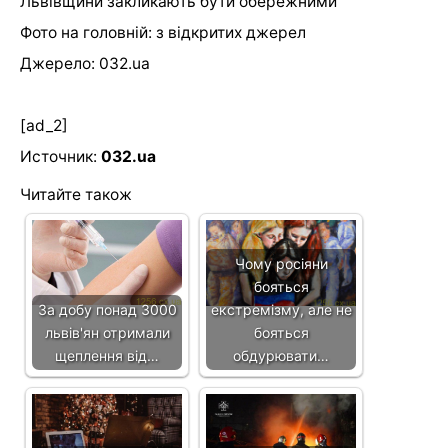
Львівщини закликають бути обережними
Фото на головній: з відкритих джерел
Джерело: 032.ua
[ad_2]
Источник:
032.ua
Читайте також
Чому росіяни
бояться
За добу понад 3000
екстремізму, але не
львів'ян отримали
бояться
щеплення від…
обдурювати…