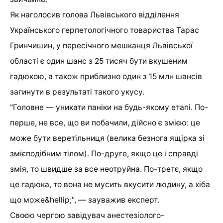
Як наголосив голова Львівського відділення
Українського герпетологічного товариства Тарас
Гринчишин, у пересічного мешканця Львівської
області є один шанс з 25 тисяч бути вкушеним
гадюкою, а також приблизно один з 15 млн шансів
загинути в результаті такого укусу.
"Головне — уникати паніки на будь-якому етапі. По-
перше, не все, що ви побачили, дійсно є змією: це
може бути веретільниця (велика безнога ящірка зі
змієподібним тілом). По-друге, якщо це і справді
змія, то швидше за все неотруйна. По-третє, якщо
це гадюка, то вона не мусить вкусити людину, а хіба
що може&hellip;", — зауважив експерт.
Своєю чергою завідувач анестезіолого-