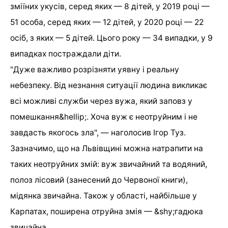
зміїних укусів, серед яких — 8 дітей, у 2019 році —
51 особа, серед яких — 12 дітей, у 2020 році — 22
осіб, з яких — 5 дітей. Цього року — 34 випадки, у 9
випадках постраждали діти.
"Дуже важливо розрізняти уявну і реальну
небезпеку. Від незнання ситуації людина викликає
всі можливі служби через вужа, який заповз у
помешкання&hellip;. Хоча вуж є неотруйним і не
завдасть якогось зла", — наголосив Ігор Туз.
Зазначимо, що на Львівщині можна натрапити на
таких неотруйних змій: вуж звичайний та водяний,
полоз лісовий (занесений до Червоної книги),
мідянка звичайна. Також у області, найбільше у
Карпатах, поширена отруйна змія — &shy;гадюка
звичайна.