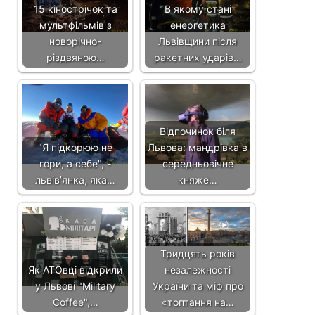
15 кінострічок та
В якому стані
мультфільмів з
енергетика
новорічно-
Львівщини після
різдвяною…
ракетних ударів…
Відпочинок біля
"Я підкорюю не
Львова: мандрівка в
гори, а себе", -
середньовічне
львів’янка, яка…
княже…
Тридцять років
Як АТОвці відкрили
незалежності
у Львові "Military
України та міф про
Coffee",…
«топтання на…