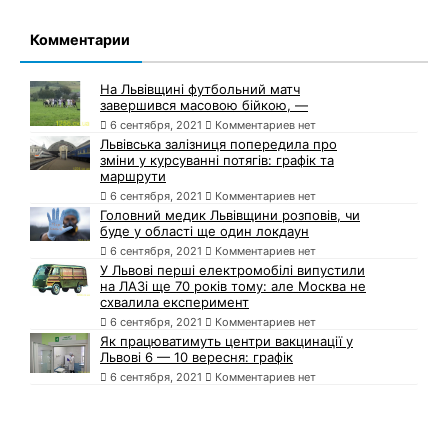
Комментарии
На Львівщині футбольний матч
завершився масовою бійкою, —
6 сентября, 2021
Комментариев нет
Львівська залізниця попередила про
зміни у курсуванні потягів: графік та
маршрути
6 сентября, 2021
Комментариев нет
Головний медик Львівщини розповів, чи
буде у області ще один локдаун
6 сентября, 2021
Комментариев нет
У Львові перші електромобілі випустили
на ЛАЗі ще 70 років тому: але Москва не
схвалила експеримент
6 сентября, 2021
Комментариев нет
Як працюватимуть центри вакцинації у
Львові 6 — 10 вересня: графік
6 сентября, 2021
Комментариев нет