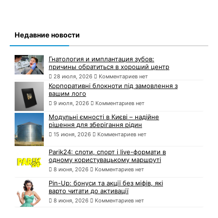
Недавние новости
Гнатология и имплантация зубов:
причины обратиться в хороший центр
28 июля, 2026
Комментариев нет
Корпоративні блокноти під замовлення з
вашим лого
9 июля, 2026
Комментариев нет
Модульні ємності в Києві – надійне
рішення для зберігання рідин
15 июня, 2026
Комментариев нет
Parik24: слоти, спорт і live-формати в
одному користувацькому маршруті
8 июня, 2026
Комментариев нет
Pin-Up: бонуси та акції без міфів, які
варто читати до активації
8 июня, 2026
Комментариев нет