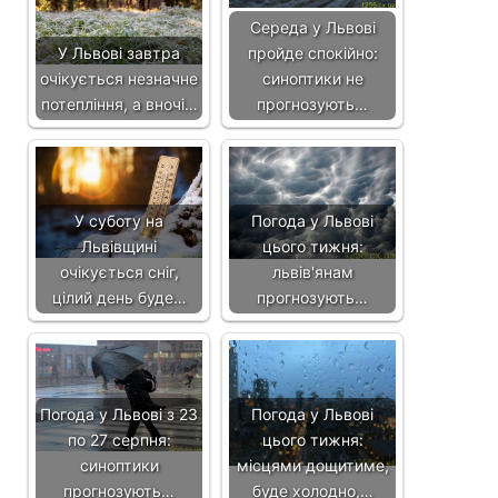
Середа у Львові
У Львові завтра
пройде спокійно:
очікується незначне
синоптики не
потепління, а вночі…
прогнозують…
У суботу на
Погода у Львові
Львівщині
цього тижня:
очікується сніг,
львів'янам
цілий день буде…
прогнозують…
Погода у Львові з 23
Погода у Львові
по 27 серпня:
цього тижня:
синоптики
місцями дощитиме,
прогнозують…
буде холодно,…