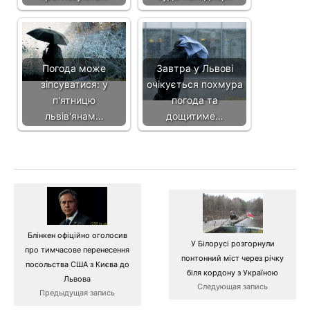
Погода може
Завтра у Львові
зіпсуватися: у
очікується похмура
п'ятницю
погода та
львів'янам…
дощитиме…
Блінкен офіційно оголосив
У Білорусі розгорнули
про тимчасове перенесення
понтонний міст через річку
посольства США з Києва до
біля кордону з Україною
Львова
Следующая запись
Предыдущая запись