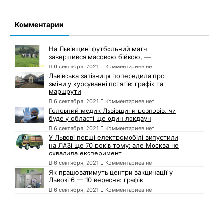
Комментарии
На Львівщині футбольний матч
завершився масовою бійкою, —
6 сентября, 2021
Комментариев нет
Львівська залізниця попередила про
зміни у курсуванні потягів: графік та
маршрути
6 сентября, 2021
Комментариев нет
Головний медик Львівщини розповів, чи
буде у області ще один локдаун
6 сентября, 2021
Комментариев нет
У Львові перші електромобілі випустили
на ЛАЗі ще 70 років тому: але Москва не
схвалила експеримент
6 сентября, 2021
Комментариев нет
Як працюватимуть центри вакцинації у
Львові 6 — 10 вересня: графік
6 сентября, 2021
Комментариев нет