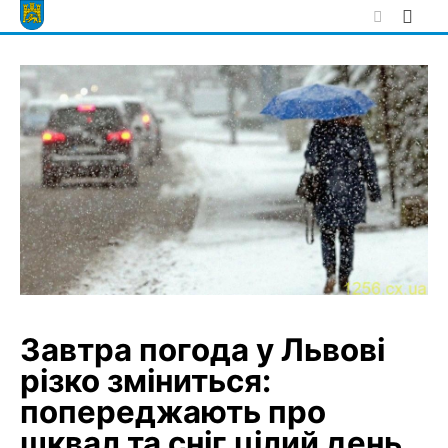
Skip
to
content
Завтра погода у Львові
різко зміниться:
попереджають про
шквал та сніг цілий день