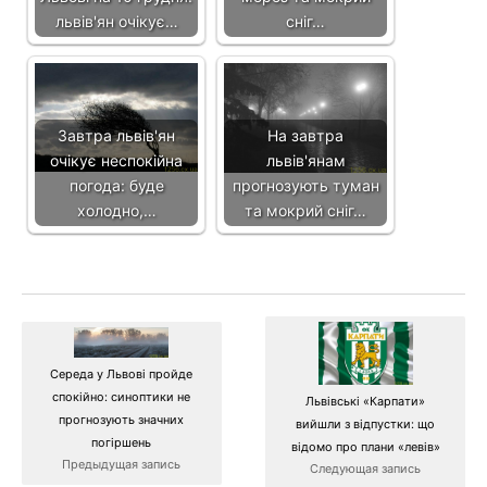
львів'ян очікує…
сніг…
Завтра львів'ян
На завтра
очікує неспокійна
львів'янам
погода: буде
прогнозують туман
холодно,…
та мокрий сніг…
Середа у Львові пройде
спокійно: синоптики не
Львівські «Карпати»
прогнозують значних
вийшли з відпустки: що
погіршень
відомо про плани «левів»
Предыдущая запись
Следующая запись