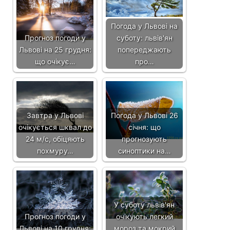
Погода у Львові на
Прогноз погоди у
суботу: львів'ян
Львові на 25 грудня:
попереджають
що очікує…
про…
Завтра у Львові
Погода у Львові 26
очікується шквал до
січня: що
24 м/с, обіцяють
прогнозують
похмуру…
синоптики на…
У суботу львів'ян
Прогноз погоди у
очікують легкий
Львові на 10 грудня:
мороз та мокрий