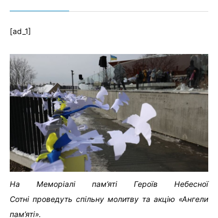
[ad_1]
На Меморіалі пам’яті Героїв Небесної
Сотні проведуть спільну молитву та акцію «Ангели
пам’яті».