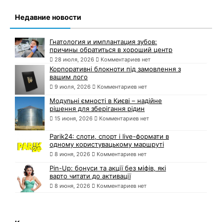
Недавние новости
Гнатология и имплантация зубов:
причины обратиться в хороший центр
28 июля, 2026
Комментариев нет
Корпоративні блокноти під замовлення з
вашим лого
9 июля, 2026
Комментариев нет
Модульні ємності в Києві – надійне
рішення для зберігання рідин
15 июня, 2026
Комментариев нет
Parik24: слоти, спорт і live-формати в
одному користувацькому маршруті
8 июня, 2026
Комментариев нет
Pin-Up: бонуси та акції без міфів, які
варто читати до активації
8 июня, 2026
Комментариев нет