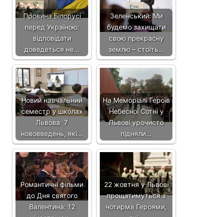
Провина Білорусі
Зеленський: Ми
перед Україною:
будемо захищати
відповідати
свою прекрасну
доведеться не…
землю – стоїть…
Новий навчальний
На Меморіалі Героїв
семестр у школах
Небесної Сотні у
Львова: 7
Львові урочисто
нововведень, які…
підняли…
Романтичні фільми
22 жовтня у Львові
до Дня святого
прощатимуться з
Валентина: 12
чотирма Героями,