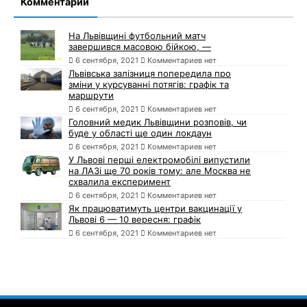
Комментарии
На Львівщині футбольний матч
завершився масовою бійкою, —
6 сентября, 2021
Комментариев нет
Львівська залізниця попередила про
зміни у курсуванні потягів: графік та
маршрути
6 сентября, 2021
Комментариев нет
Головний медик Львівщини розповів, чи
буде у області ще один локдаун
6 сентября, 2021
Комментариев нет
У Львові перші електромобілі випустили
на ЛАЗі ще 70 років тому: але Москва не
схвалила експеримент
6 сентября, 2021
Комментариев нет
Як працюватимуть центри вакцинації у
Львові 6 — 10 вересня: графік
6 сентября, 2021
Комментариев нет