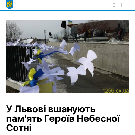
Skip
to
content
У Львові вшанують
пам'ять Героїв Небесної
Сотні