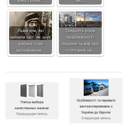
кінострічок…
які…
Львівʼяни, які
Тридцять років
змінили світ: як онук
незалежності
рабина став
України та міф про
засновником…
«топтання на…
Особливості та переваги
Плюсы выбора
вантажоперевезень з
качественных жалюзи
України до Європи
Предыдущая запись
Следующая запись