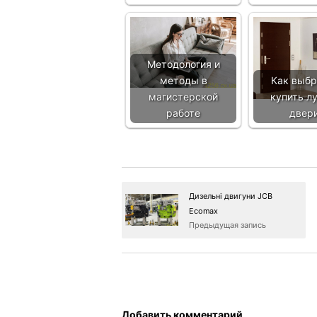
Методология и
методы в
Как выбр
магистерской
купить л
работе
двер
Дизельні двигуни JCB
Ecomax
Предыдущая запись
Добавить комментарий