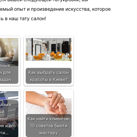
емый опыт и произведение искусства, которое
ь в наш тату салон!
вные
и для
Как выбрать салон
задач
красоты в Киеве?
клама:
ый
мент
Как найти клиентов:
я и его
10 советов бьюти
сти…
мастеру