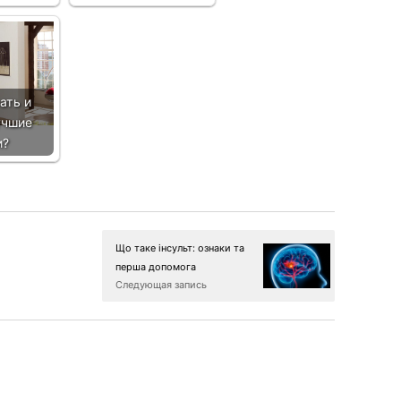
ать и
учшие
и?
Що таке інсульт: ознаки та
перша допомога
Следующая запись