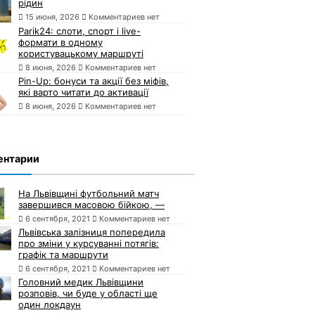
рідин
15 июня, 2026
Комментариев нет
Parik24: слоти, спорт і live-
формати в одному
користувацькому маршруті
8 июня, 2026
Комментариев нет
Pin-Up: бонуси та акції без міфів,
які варто читати до активації
8 июня, 2026
Комментариев нет
ентарии
На Львівщині футбольний матч
завершився масовою бійкою, —
6 сентября, 2021
Комментариев нет
Львівська залізниця попередила
про зміни у курсуванні потягів:
графік та маршрути
6 сентября, 2021
Комментариев нет
Головний медик Львівщини
розповів, чи буде у області ще
один локдаун