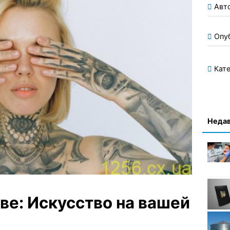
Авт
Опу
Кате
Недав
ве: Искусство на вашей