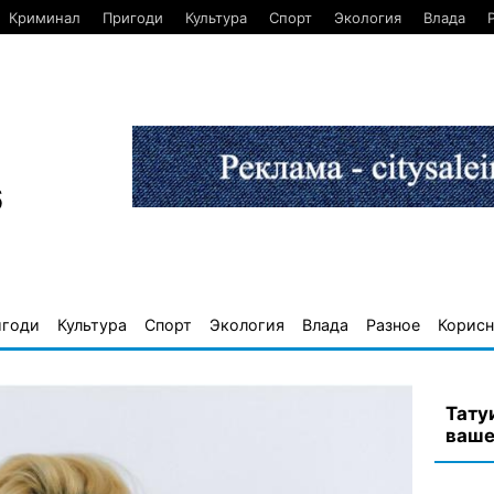
Криминал
Пригоди
Культура
Спорт
Экология
Влада
6
игоди
Культура
Спорт
Экология
Влада
Разное
Корисн
Тату
ваше