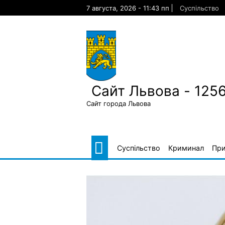
Skip
7 августа, 2026 - 11:43 пп
Суспільство
to
content
Сайт Львова - 125
Сайт города Львова
Суспільство
Криминал
Пр