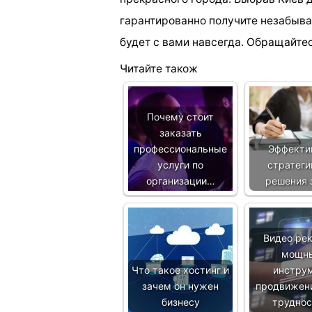
гарантированно получите незабыва
будет с вами навсегда. Обращайтес
Читайте також
Почему стоит
заказать
профессиональные
Эффекти
услуги по
стратеги
организации…
решения 
Видео ре
мощн
Что такое хостинг и
инстру
зачем он нужен
продвижени
бизнесу
трудно