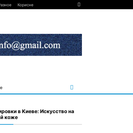
Разное
Корисне
е
ировки в Киеве: Искусство на
й коже