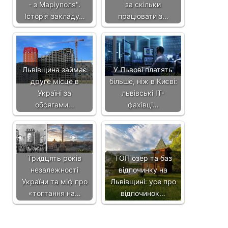
- з Маріуполя".
за скільки
Історія закладу…
працювати з…
Львівщина займає
У Львові платять
друге місце в
більше, ніж в Києві:
Україні за
львівські IT-
обсягами…
фахівці…
Тридцять років
ТОП озер та баз
незалежності
відпочинку на
України та міф про
Львівщині: усе про
«топтання на…
відпочинок…