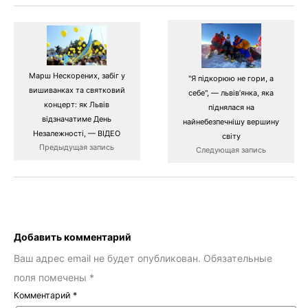
Марш Нескорених, забіг у
"Я підкорюю не гори, а
вишиванках та святковий
себе", — львів’янка, яка
концерт: як Львів
піднялася на
відзначатиме День
найнебезпечнішу вершину
Незалежності, — ВІДЕО
світу
Предыдущая запись
Следующая запись
Добавить комментарий
Ваш адрес email не будет опубликован.
Обязательные
поля помечены
*
Комментарий
*