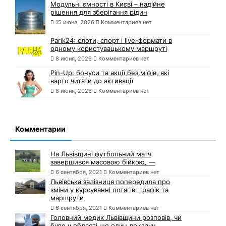
Модульні ємності в Києві – надійне
рішення для зберігання рідин
15 июня, 2026
Комментариев нет
Parik24: слоти, спорт і live-формати в
одному користувацькому маршруті
8 июня, 2026
Комментариев нет
Pin-Up: бонуси та акції без міфів, які
варто читати до активації
8 июня, 2026
Комментариев нет
Комментарии
На Львівщині футбольний матч
завершився масовою бійкою, —
6 сентября, 2021
Комментариев нет
Львівська залізниця попередила про
зміни у курсуванні потягів: графік та
маршрути
6 сентября, 2021
Комментариев нет
Головний медик Львівщини розповів, чи
буде у області ще один локдаун