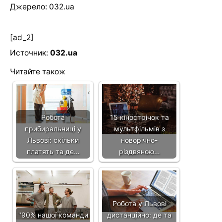
Джерело: 032.ua
[ad_2]
Источник:
032.ua
Читайте також
Робота
15 кінострічок та
прибиральниці у
мультфільмів з
Львові: скільки
новорічно-
платять та де…
різдвяною…
Робота у Львові
"90% нашої команди
дистанційно: де та