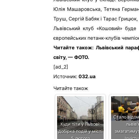
Юлія Машаровська, Тетяна Герман
Труш, Сергій Бабяк і Тарас Грицюк,
Львівський клуб «Кошовий» буде
європейських петанк-клубів чемпіон
Читайте також: Львівський пара
світу, — ФОТО.
[ad_2]
Источник:
032.ua
Читайте також
Стало відом
Куди піти у Львові:
львів'
добірка подій у місті
змагатиму
5 лютого
Invict