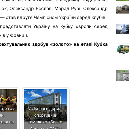
юк, Олександр Рослов, Морад Руаї, Олександр
 — став вдруге Чемпіоном України серед клубів.
 представляти Україну на кубку Європи серед
ів у Франції.
фехтувальник здобув «золото» на етапі Кубка
о, хто з
У Львові відкрили
ян
спортивний
ться на
комплекс «Боско-
us…
Арена», - ФОТО