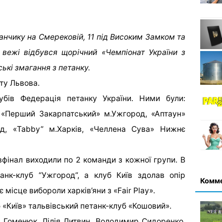
нчику на Смерековій, 11 під Високим Замком та
 вежі відбувся щорічний «Чемпіонат України з
ькі змагання з петанку.
ту Львова.
убів Федерація петанку України. Ними були:
, «Перший Закарпатський» м.Ужгород, «Аптаун»
д, «Tabby” м.Харків, «Челлена Сува» Нижнє
івфінал виходили по 2 команди з кожної групи. В
танк-клуб “Ужгород”, а клуб Київ здолав опір
Комм
є місце вибороли харків’яни з «Fair Play».
луб «Київ» тальвівський петанк-клуб «Кошовий».
а Гоменюк, Лілія Литвин, Володимир Сидоренко,