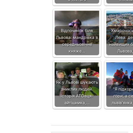
Відпочинок біля
Хмарочоси
Львова: мандрівка в
Лева: де
середньовічне
найвищих б
княже…
Львова
Як у Львові шукають
зниклих людей.
"Я підко
Історія АТОвця-
гори, а се
айтішника,…
львів’янка