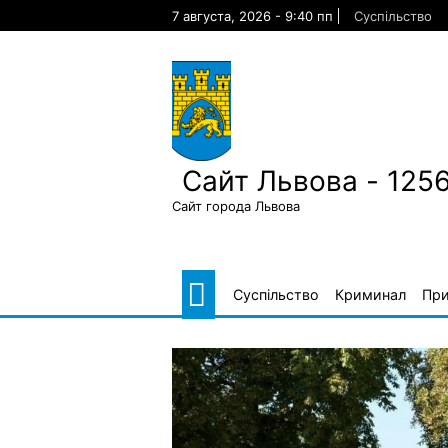
Skip
7 августа, 2026 - 9:40 пп
Суспільство
to
content
Сайт Львова - 125
Сайт города Львова
Суспільство
Криминал
Пр