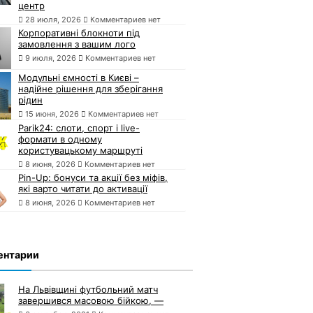
центр
28 июля, 2026
Комментариев нет
Корпоративні блокноти під
замовлення з вашим лого
9 июля, 2026
Комментариев нет
Модульні ємності в Києві –
надійне рішення для зберігання
рідин
15 июня, 2026
Комментариев нет
Parik24: слоти, спорт і live-
формати в одному
користувацькому маршруті
8 июня, 2026
Комментариев нет
Pin-Up: бонуси та акції без міфів,
які варто читати до активації
8 июня, 2026
Комментариев нет
ентарии
На Львівщині футбольний матч
завершився масовою бійкою, —