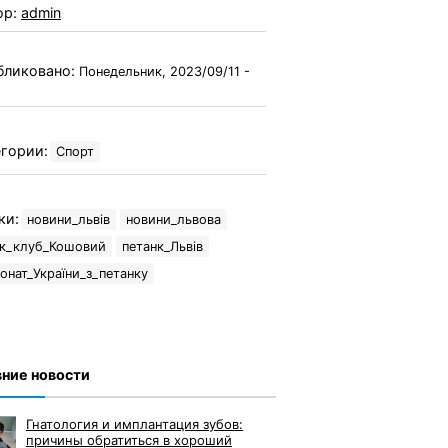
ор:
admin
бликовано:
Понедельник, 2023/09/11 -
гории:
Спорт
ки:
новини_львів
новини_львова
нк_клуб_Кошовий
петанк_Львів
онат_України_з_петанку
ние новости
Гнатология и имплантация зубов:
причины обратиться в хороший