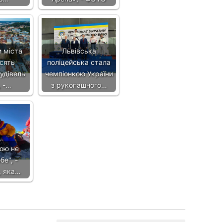
 міста
Львівська
сять
поліцейська стала
удівель
чемпіонкою України
, -…
з рукопашного…
рюю не
бе", -
, яка…