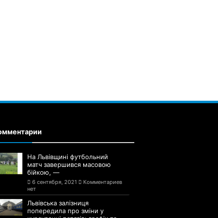
омментарии
На Львівщині футбольний
матч завершився масовою
бійкою, —
6 сентября, 2021
Комментариев
нет
Львівська залізниця
попередила про зміни у