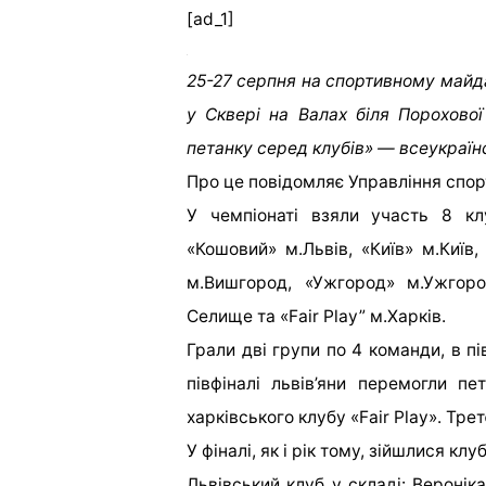
[ad_1]
25-27 серпня на спортивному майда
у Сквері на Валах біля Порохової
петанку серед клубів» — всеукраїнс
Про це повідомляє Управління спор
У чемпіонаті взяли участь 8 кл
«Кошовий» м.Львів, «Київ» м.Київ
м.Вишгород, «Ужгород» м.Ужгоро
Селище та «Fair Play” м.Харків.
Грали дві групи по 4 команди, в п
півфіналі львів’яни перемогли пе
харківського клубу «Fair Play». Трет
У фіналі, як і рік тому, зійшлися к
Львівський клуб у складі: Веронік