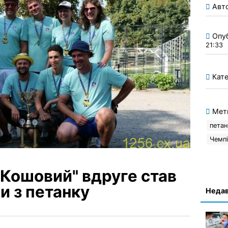
Авт
Опу
21:33
Кате
Мет
пета
Чемпі
"Кошовий" вдруге став
и з петанку
Недав