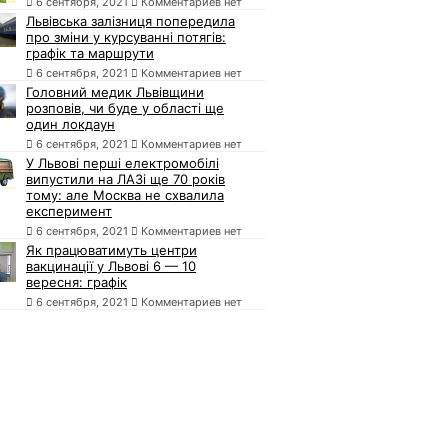
6 сентября, 2021
Комментариев нет
Львівська залізниця попередила
про зміни у курсуванні потягів:
графік та маршрути
6 сентября, 2021
Комментариев нет
Головний медик Львівщини
розповів, чи буде у області ще
один локдаун
6 сентября, 2021
Комментариев нет
У Львові перші електромобілі
випустили на ЛАЗі ще 70 років
тому: але Москва не схвалила
експеримент
6 сентября, 2021
Комментариев нет
Як працюватимуть центри
вакцинації у Львові 6 — 10
вересня: графік
6 сентября, 2021
Комментариев нет