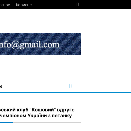
азное
Корисне
е
вський клуб "Кошовий" вдруге
 чемпіоном України з петанку