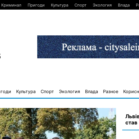
Криминал
Пригоди
Культура
Спорт
Экология
Влада
Р
6
игоди
Культура
Спорт
Экология
Влада
Разное
Корисн
Льві
став