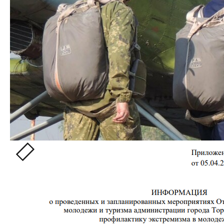
галузі», воєнно-патріотичні заходи «Захисник
батьківщини», «почесні» караули, координаційна
рада з питань «патріотичного виховання» містян
Чистякового тощо.
«Адміністрація» склала окремий звіт із заходів,
присвячених саме протидії екстремізму. Серед них
9 акцій, на кшталт, «Екстремізм не пройде!» та «Три
кольори республіки».
Попри активну пропаганду, діяльність «міністерства
освіти» більше ілюзорна, ніж реальна. У 2019 році
«адміністрація» Чистякового зверталася до
«міністерства» через «все ті самі проблемні