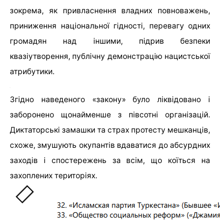
зокрема, як привласнення владних повноважень,
приниження національної гідності, перевагу одних
громадян над іншими, підрив безпеки
квазіутворення, публічну демонстрацію нацистської
атрибутики.
Згідно наведеного «закону» було ліквідовано і
заборонено щонайменше з півсотні організацій.
Диктаторські замашки та страх протесту мешканців,
схоже, змушують окупантів вдаватися до абсурдних
заходів і спостережень за всім, що коїться на
захоплених територіях.
У 2021 році в «державному» Єнакіївському