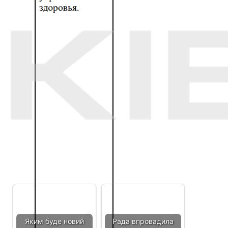
[ad_2]
Источник:
032.ua
Читайте також
Яким буде новий
Рада впровадила
навчальний рік на
надзвичайний стан
Львівщині та що
на Львівщині та ще у
відомо про…
21…
Оперативна
Оперативна
інформація від
інформація від
Генштабу ЗСУ
Генштабу ЗСУ
станом на ранок 8…
станом на ранок 6…