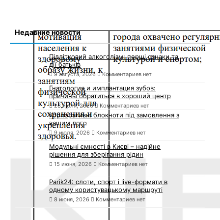
9 июля, 2026
Комментариев нет
Модульні ємності в Києві – надійне
рішення для зберігання рідин
15 июня, 2026
Комментариев нет
Parik24: слоти, спорт і live-формати в
одному користувацькому маршруті
8 июня, 2026
Комментариев нет
Комментарии
На Львівщині футбольний матч
завершився масовою бійкою, —
6 сентября, 2021
Комментариев нет
Львівська залізниця попередила про
зміни у курсуванні потягів: графік та
маршрути
6 сентября, 2021
Комментариев нет
Головний медик Львівщини розповів, чи
буде у області ще один локдаун
6 сентября, 2021
Комментариев нет