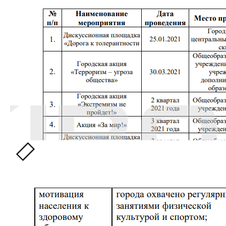
питання», як зазначено у документі. Дитячо-юнацька
школа населеного пункту потребувала капітального
ремонту.
До негараздів за 2021 рік «керівництво» міста
додало низький рівень забезпечення спортивним
інвентарем і потребу капітальних ремонтів
навчальних закладів, недостатню мотивацію серед
молоді тощо.
У квітні 2021 року в мережі було оприлюднено
повідомлення про закриття спортивно-атлетичного
клубу «Юність» у Чистяковому. Тренер закладу,
який організовував його роботу понад 30 років,