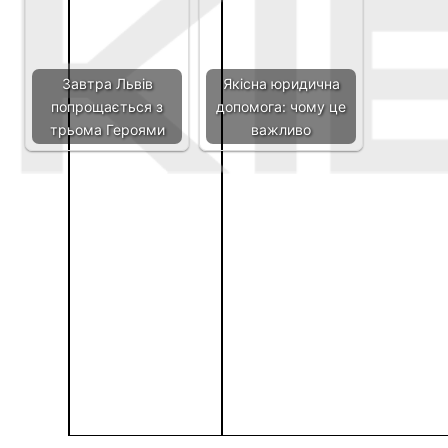
Товари для ремонту і
На Львівщині в приміських і
будівництва в новому
міжміських автобусах
інтернет-магазині
розпочали встановлювати
BROVARYNOK
валідатори для е-квитків
Следующая запись
Предыдущая запись
Добавить комментарий
Ваш адрес email не будет опубликован.
Обязательные
поля помечены
*
Комментарий
*