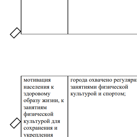
Завдання заходу полягали у виявленні місць
поховань солдат та офіцерів, загиблих у 1941-1943
рр. та покинутих могил учасників військових
конфліктів з метою благоустрою.
«Патріотизм», «просвітництво», «виховання молоді»,
можливо, має сенс і сприяє суспільному розвитку.
Проте не у випадку, коли ці заходи здійснюються на
захоплених територіях незалежної суверенної
держави. Пропаганда не забезпечує добробут
громадян, а ігнорування реальних проблем і
закриття спортивних закладів поготів.
Використані в статті матеріали доступні за
посиланням.