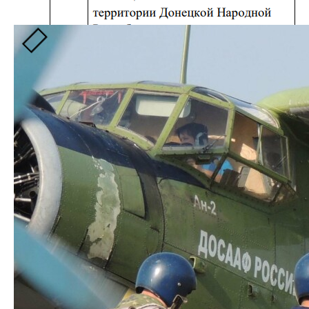
в Ростовській області.
Вчергове «просвітницьке» спрямування
прослідковується в освітньому процесі,
запровадженому окупантами в Чистяковому
(раніше Торез). «Адміністрація» міста у «звіті з
реалізації республіканської програми патріотичного
виховання громадян» надала перелік проведених
заходів. Серед них «Уроки мужності» від
військовозобов’язаних, дискусії «Дорога до
толерантності», спрямовані на «формування
державної ідентичності молодих громадян,
профілактику протиправних дій, етнічного і
релігійно-політичного екстремізму в молодіжній