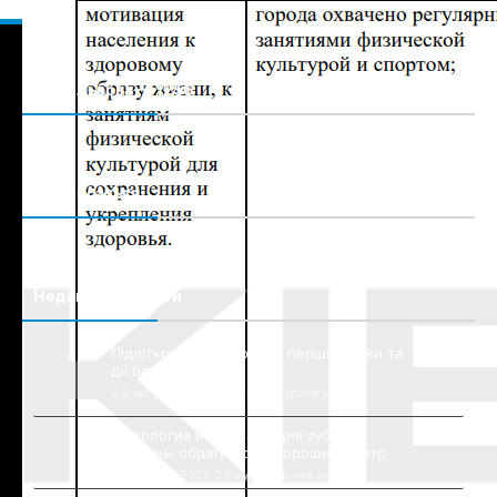
Недавние новости
Підлітковий алкоголізм: перші ознаки та
дії батьків
9 августа, 2026
Комментариев нет
Гнатология и имплантация зубов:
причины обратиться в хороший центр
28 июля, 2026
Комментариев нет
Корпоративні блокноти під замовлення з
вашим лого
9 июля, 2026
Комментариев нет
Комментарии
На Львівщині футбольний матч
завершився масовою бійкою, —
6 сентября, 2021
Комментариев нет
Львівська залізниця попередила про
зміни у курсуванні потягів: графік та
маршрути