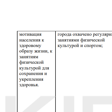
Имя
*
Email
*
Сайт
Сохранить моё имя, email и адрес сайта в этом браузере для
последующих моих комментариев.
Чому росіяни бояться екстремізму, але не
бояться обдурювати громадян?
Автор:
admin