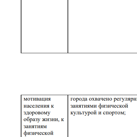
пропаганди на захоплених територіях, є уродженка
Чистякового Азарова Наталія Миколаївна. В
окупаційній «адміністрації» вона обіймає посаду
«виконувачки обов’язків начальника відділу з питань
спорту, молоді та туризму». У соціальних мережах
Азарової місцем роботи зазначено
«представництво» окупованої Донеччини «у
сумісному центрі контроля і координації питань,
пов’язаних з воєнними злочинами України».
Організація публікує свідчення обстрілів, ніби-то
здійснених Збройними Силами України. Доказами
«злочинів» виступають дописи у спільноті Вконтакте.
Два роки тому на захопленій Донеччині окупанти
створили молодіжний проєкт «Доброволець». Одна