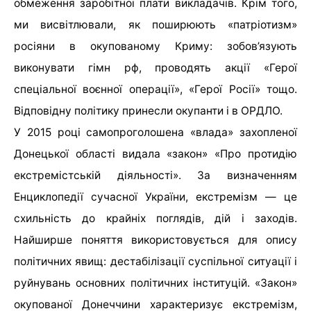
обмеження заробітної плати викладачів. Крім того,
ми висвітлювали, як поширюють «патріотизм»
росіяни в окупованому Криму: зобов’язують
виконувати гімн рф, проводять акції «Герої
спеціальної воєнної операції», «Герої Росії» тощо.
Відповідну політику принесли окупанти і в ОРДЛО.
У 2015 році самопроголошена «влада» захопленої
Донецької області видала «закон» «Про протидію
екстремістській діяльності». За визначенням
Енциклопедії сучасної України, екстремізм — це
схильність до крайніх поглядів, дій і заходів.
Найширше поняття використовується для опису
політичних явищ: дестабілізації суспільної ситуації і
руйнувань основних політичних інституцій. «Закон»
окупованої Донеччини характеризує екстремізм,