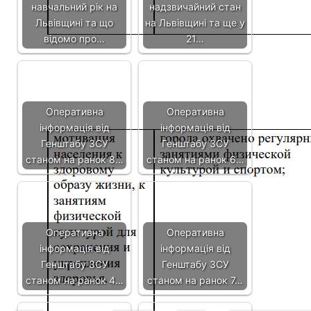
Оперативна
Оперативна
інформація від
інформація від
Генштабу ЗСУ
Генштабу ЗСУ
станом на ранок 4…
станом на ранок 7…
Завтра Львів
Якісна юридична
попрощається з
допомога: чому це
трьома Героями
важливо