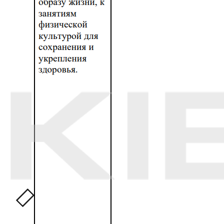
зазначив, що ЖЕК вирішив здавати приміщення під
оренду. З цієї причини діяльність дитячого клубу
довелося припинити. На відео тренер жаліється на
«уряд» окупованої Донецької області: «У 2014 році я
був на прийомі у “міністра”, він сказав мені, що діти
понад усе. На що це перетворилося?». Під
публікацією коментатори виказали обурення:
«Заберіть вже все, коли вже нажретеся?», «Ми
перетворюємося на нікому не потрібне село».
Містян хвилювали байдужість «адміністрації»,
корупція, невиконані обіцянки і думки про те, чи
принесе окупаційна «влада» хоч щось хороше.
Однією з тих, хто причетний до поширення