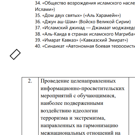
авіаційно-технічному спортивному клубі був
виданий окремий наказ щодо протидії екстремізму.
Упродовж вересня і жовтня у закладі майже
щоденно проводився моніторинг рівня соціальної
напруги. Звіти можна переглянути за посиланням.
Тоді ж Єнакіївський авіаційний клуб уклав
«міжнародний договір-угоду про співпрацю» з
Ростовським авіаційно-спортивним клубом
добровільного товариства сприяння армії, авіації та
флоту Росії. Угода, зокрема, спрямована на
«патріотичне виховання молоді». За вересень-
жовтень 2021 року російський заклад двічі
запрошував єнакіївських вихованців до аеродрому