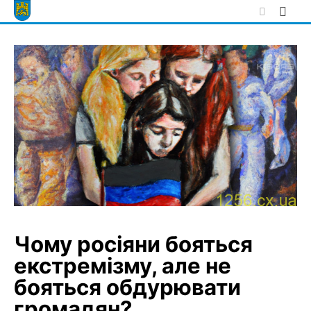
Skip
to
content
Чому росіяни бояться
екстремізму, але не
бояться обдурювати
громадян?