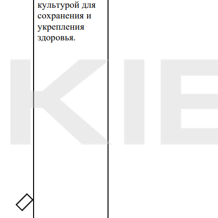
з цілей програми — «виявлення позитивно активної
молоді для подальшого включення її в кадровий
резерв органів виконавчої влади і місцевого
самоуправління».
До того ж, за приклад для організації процесу
«адміністрація» Чистякового взяла досвід
російського проєкту «Ми разом».
Також «міністерство молоді, спорту і туризму»
окупованої Донецької області проводило
«патріотичну» акцію «Обеліск», спрямовану на
«збереження культурної і соціальної спадщини».