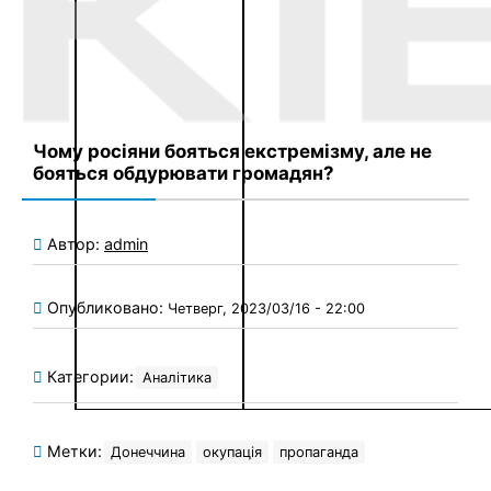
Опубликовано:
Четверг, 2023/03/16 - 22:00
Категории:
Аналітика
Метки:
Донеччина
окупація
пропаганда
Недавние новости
Підлітковий алкоголізм: перші ознаки та
дії батьків
9 августа, 2026
Комментариев нет
Гнатология и имплантация зубов:
причины обратиться в хороший центр
28 июля, 2026
Комментариев нет
Корпоративні блокноти під замовлення з
вашим лого