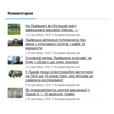
Комментарии
На Львівщині футбольний матч
завершився масовою бійкою, —
6 сентября, 2021
Комментариев нет
Львівська залізниця попередила про
зміни у курсуванні потягів: графік та
маршрути
6 сентября, 2021
Комментариев нет
Головний медик Львівщини розповів, чи
буде у області ще один локдаун
6 сентября, 2021
Комментариев нет
У Львові перші електромобілі випустили
на ЛАЗі ще 70 років тому: але Москва не
схвалила експеримент
6 сентября, 2021
Комментариев нет
Як працюватимуть центри вакцинації у
Львові 6 — 10 вересня: графік
6 сентября, 2021
Комментариев нет