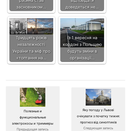
рабина став
відповідати
засновником…
доведеться не…
Тридцять років
Із 1 вересня на
незалежності
кордоні з Польщею
України та міф про
будуть зміни в
«топтання на…
організації…
Яку погоду у Львові
Полезные и
очікувати з початку тижня:
функциональные
прогноз від синоптиків
электрокосы и триммеры
Следующая запись
Предыдущая запись