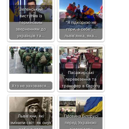
Зеленський
виступив із
терміновим
"Я підкорюю не
зверненням до
гори, а себе", -
українців та…
львів’янка, яка…
Пасажирські
перевезення та
Хто не заховався...
трансфер в Європу
Львівʼяни, які
Провина Білорусі
змінили світ: як онук
перед Україною: