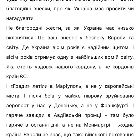
благодійні внески, про які Україна має просити чи
нагадувати.
Не благородні жести, за які Україна має низько
вклонятися. Це ваш внесок у безпеку Європи та
світу. Де Україна вісім років є надійним щитом. І
вісім років стримує одну з найбільших армій світу.
Яка стоїть уздовж нашого кордону, а не кордонів
країн ЄС.
І «Гради» летіли в Маріуполь, а не у європейські
міста. І після боїв у майже півроку зруйновано
аеропорт у нас у Донецьку, а не у Франкфурті. І
гаряче завжди в Авдіївській промці – там було
гаряче в останні дні, а не на Монмартрі. І жодна
країна Європи не знає, що таке військові поховання