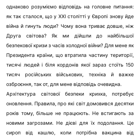
однаково розуміємо відповідь на головне питання:
як так сталося, що у XXI столітті у Європі знову йде
війна й гинуть люди? Чому вона триває довше, ніж
Друга світова? Як ми дійшли до найбільшої
безпекової кризи з часів холодної війни? Для мене як
Президента країни, що втратила частину території,
тисячі людей і біля кордонів якої зараз стоїть 150
тисяч російських військових, техніка й важке
озброєння, так от, для мене відповідь очевидна.
Архітектура світової безпеки крихка, потребує
оновлення. Правила, про які світ домовився десятки
років тому, більше не працюють. Не встигають за
новими загрозами. Не дієві для їх подолання. Це
сироп від кашлю, коли потрібна вакцина від