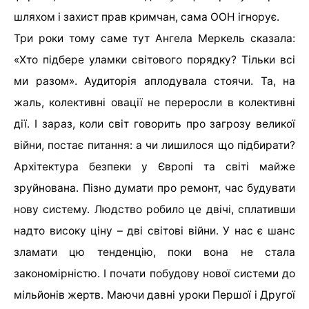
шляхом і захист прав кримчан, сама ООН ігнорує.
Три роки тому саме тут Ангела Меркель сказала:
«Хто підбере уламки світового порядку? Тільки всі
ми разом». Аудиторія аплодувала стоячи. Та, на
жаль, колективні овації не переросли в колективні
дії. І зараз, коли світ говорить про загрозу великої
війни, постає питання: а чи лишилося що підбирати?
Архітектура безпеки у Європі та світі майже
зруйнована. Пізно думати про ремонт, час будувати
нову систему. Людство робило це двічі, сплативши
надто високу ціну – дві світові війни. У нас є шанс
зламати цю тенденцію, поки вона не стала
закономірністю. І почати побудову нової системи до
мільйонів жертв. Маючи давні уроки Першої і Другої