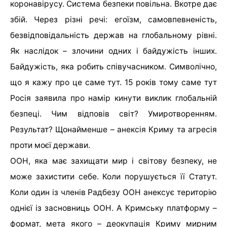
коронавірусу. Система безпеки повільна. Вкотре дає
збій. Через різні речі: егоїзм, самовпевненість,
безвідповідальність держав на глобальному рівні.
Як наслідок – злочини одних і байдужість інших.
Байдужість, яка робить співучасником. Символічно,
що я кажу про це саме тут. 15 років тому саме тут
Росія заявила про намір кинути виклик глобальній
безпеці. Чим відповів світ? Умиротворенням.
Результат? Щонайменше – анексія Криму та агресія
проти моєї держави.
ООН, яка має захищати мир і світову безпеку, не
може захистити себе. Коли порушується її Статут.
Коли один із членів Радбезу ООН анексує територію
однієї із засновниць ООН. А Кримську платформу –
формат, мета якого – деокупація Криму мирним