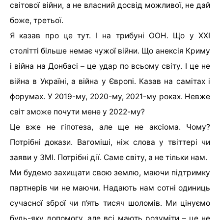
світової війни, а не власний досвід можливої, не дай
боже, третьої.
Я казав про це тут. І на трибуні ООН. Що у XXI
столітті більше немає чужої війни. Що анексія Криму
і війна на Донбасі – це удар по всьому світу. І це не
війна в Україні, а війна у Європі. Казав на самітах і
форумах. У 2019-му, 2020-му, 2021-му роках. Невже
світ зможе почути мене у 2022-му?
Це вже не гіпотеза, але ще не аксіома. Чому?
Потрібні докази. Вагоміші, ніж слова у твіттері чи
заяви у ЗМІ. Потрібні дії. Саме світу, а не тільки нам.
Ми будемо захищати свою землю, маючи підтримку
партнерів чи не маючи. Надають нам сотні одиниць
сучасної зброї чи п’ять тисяч шоломів. Ми цінуємо
будь-яку допомогу, але всі мають розуміти – це не