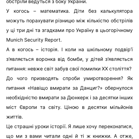
обстріли ведуться з боку України.
У когось – математика. Діти без калькулятора
можуть порахувати різницю між кількістю обстрілів
у ці три дні та згадками про Україну в цьогорічному
Munich Security Report.
А в когось – історія. І коли на шкільному подвір’ї
з’являється воронка від бомби, у дітей з’являється
питання: невже світ забув свої помилки ХХ століття?
До чого призводять спроби умиротворення? Як
питання «Навіщо вмирати за Данциг?» обернулося
необхідністю вмирати за Дюнкерк і за десятки інших
міст Європи та світу. Ціною в десятки мільйонів
життів.
Це страшні уроки історії. Я лише хочу переконатися,
що ми з вами читали одні й ті ж книжки. А отже,