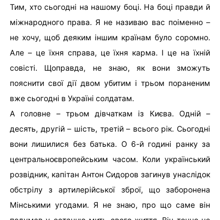
Тим, хто сьогодні на нашому боці. На боці правди й
міжнародного права. Я не називаю вас поіменно –
не хочу, щоб деяким іншим країнам було соромно.
Але – це їхня справа, це їхня карма. І це на їхній
совісті. Щоправда, не знаю, як вони зможуть
пояснити свої дії двом убитим і трьом пораненим
вже сьогодні в Україні солдатам.
А головне – трьом дівчаткам із Києва. Одній –
десять, другій – шість, третій – всього рік. Сьогодні
вони лишилися без батька. О 6-й годині ранку за
центральноєвропейським часом. Коли український
розвідник, капітан Антон Сидоров загинув унаслідок
обстрілу з артилерійської зброї, що заборонена
Мінськими угодами. Я не знаю, про що саме він