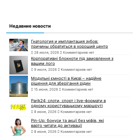
Недавние новости
Гнатология и имплантация зубов:
причины обратиться в хороший центр
28 июля, 2026
Комментариев нет
Корпоративні блокноти під замовлення з
вашим лого
9 июля, 2026
Комментариев нет
Модульні ємності в Києві – надійне
рішення для зберігання рідин
15 июня, 2026
Комментариев нет
Parik24: слоти, спорт і live-формати в
одному користувацькому маршруті
8 июня, 2026
Комментариев нет
Pin-Up: бонуси та акції без міфів, які
варто читати до активації
8 июня, 2026
Комментариев нет