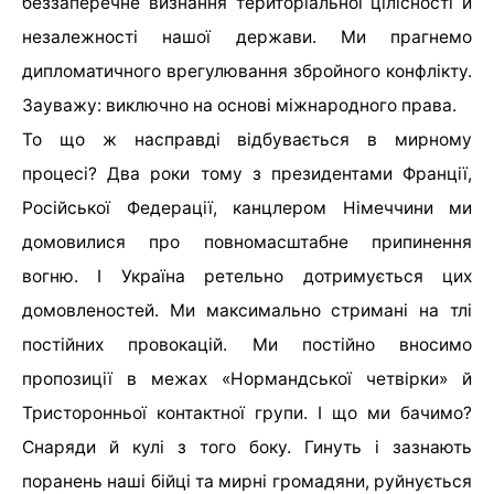
беззаперечне визнання територіальної цілісності й
незалежності нашої держави. Ми прагнемо
дипломатичного врегулювання збройного конфлікту.
Зауважу: виключно на основі міжнародного права.
То що ж насправді відбувається в мирному
процесі? Два роки тому з президентами Франції,
Російської Федерації, канцлером Німеччини ми
домовилися про повномасштабне припинення
вогню. І Україна ретельно дотримується цих
домовленостей. Ми максимально стримані на тлі
постійних провокацій. Ми постійно вносимо
пропозиції в межах «Нормандської четвірки» й
Тристоронньої контактної групи. І що ми бачимо?
Снаряди й кулі з того боку. Гинуть і зазнають
поранень наші бійці та мирні громадяни, руйнується