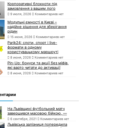
Корпоративні блокноти під
замовлення з вашим лого
9 июля, 2026
Комментариев нет
Модульні ємності в Києві –
надійне рішення для зберігання
рідин
15 июня, 2026
Комментариев нет
Parik24: слоти, спорт і live-
формати в одному
користувацькому маршруті
8 июня, 2026
Комментариев нет
Pin-Up: бонуси та акції без міфів,
які варто читати до активації
8 июня, 2026
Комментариев нет
ентарии
На Львівщині футбольний матч
завершився масовою бійкою, —
6 сентября, 2021
Комментариев нет
Львівська залізниця попередила