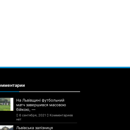
омментарии
На Львівщині футбольний
матч завершився масовою
бійкою, —
6 сентября, 2021
Комментариев
нет
Львівська залізниця