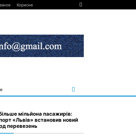
азное
Корисне
е
більше мільйона пасажирів:
порт «Львів» встановив новий
рд перевезень