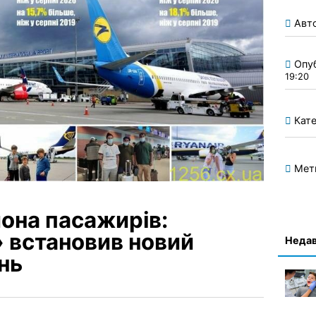
Авт
Опу
19:20
Кате
Мет
она пасажирів:
 встановив новий
Недав
нь