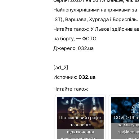
серпні 2020 і на 20,1% менше, ніж з
Найпопулярнішими напрямками за п
IST), Варшава, Хургада і Бориспіль.
Читайте також: У Львові здійснив ав
на борту, — ФОТО
Джерело: 032.ua
[ad_2]
Источник:
032.ua
Читайте також
Щотижневий графік
COVID-19 в 
планового
за минул
відключення
зафіксова
електроенергії у…
нови