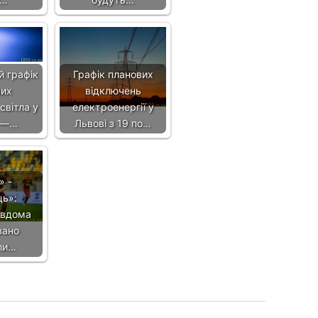
 графік
Графік планових
вих
відключень
світла у
електроенергії у
, —…
Львові з 19 по…
» -
ць»:
 вдома
вано
ли…