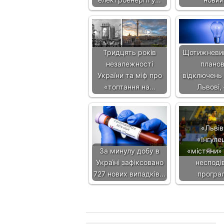
Тридцять років
Щотижневий
незалежності
плано
України та міф про
відключень 
«топтання на…
Львові
«Львів
«Інгуле
За минулу добу в
«містяни»
Україні зафіксовано
несподі
727 нових випадків…
програ