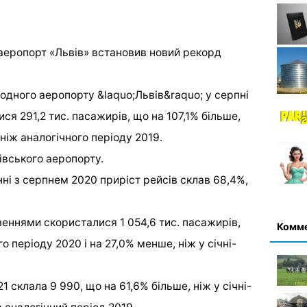
одного аеропорту &laquo;Львів&raquo; у серпні
я 291,2 тис. пасажирів, що на 107,1% більше,
 ніж аналогічного періоду 2019.
івського аеропорту.
нні з серпнем 2020 приріст рейсів склав 68,4%,
зеннями скористалися 1 054,6 тис. пасажирів,
Комм
о періоду 2020 і на 27,0% менше, ніж у січні-
21 склала 9 990, що на 61,6% більше, ніж у січні-