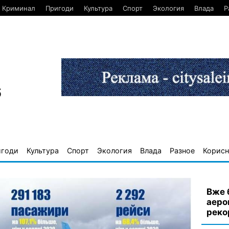
Криминал
Пригоди
Культура
Спорт
Экология
Влада
Р
6
игоди
Культура
Спорт
Экология
Влада
Разное
Корисн
Вже 
аеро
реко