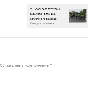
У Львові велопатрульні
відшукали власника
загубленого гаманця
Следующая запись
Обязательные поля помечены
*