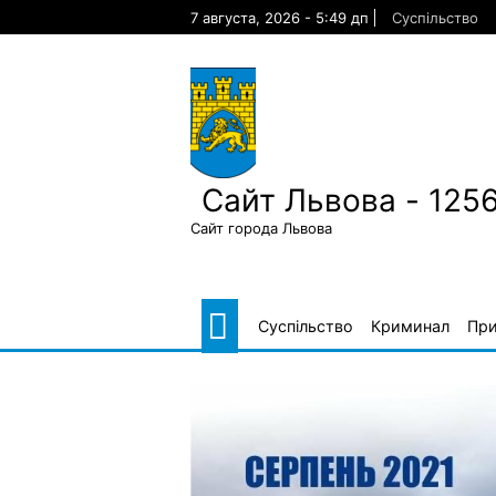
Skip
7 августа, 2026 - 5:49 дп
Суспільство
to
content
Сайт Львова - 125
Сайт города Львова
Суспільство
Криминал
Пр