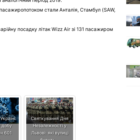
а аналогічний період 2019.
асажиропотоком стали Анталія, Стамбул (SAW,
арійну посадку літак Wizz Air зі 131 пасажиром
Україні:
Святкування Дня
у добу
Незалежності у
н 601
Львові: які вулиці
й…
будуть…