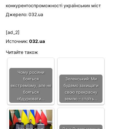
конкурентоспроможності українських міст
Джерело: 032.ua
[ad_2]
Источник:
032.ua
Читайте також
Чому росіяни
бояться
Зеленський: Ми
екстремізму, але не
будемо захищати
бояться
свою прекрасну
обдурювати…
землю – стоїть…
Усе про візит
Де у Львові можна