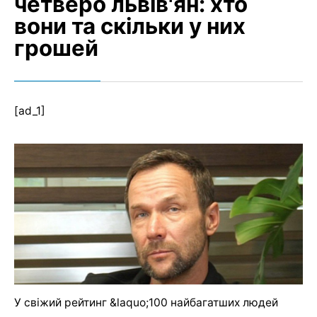
четверо львів'ян: хто
вони та скільки у них
грошей
[ad_1]
У свіжий рейтинг &laquo;100 найбагатших людей