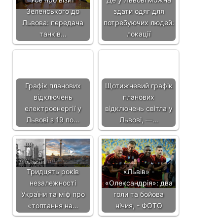
Зеленського до
здати одяг для
Львова: передача
потребуючих людей:
танків…
локації
Графік планових
Щотижневий графік
відключень
планових
електроенергії у
відключень світла у
Львові з 19 по…
Львові, —…
Тридцять років
«Львів» -
незалежності
«Олександрія»: два
України та міф про
голи та бойова
«топтання на…
нічия, - ФОТО