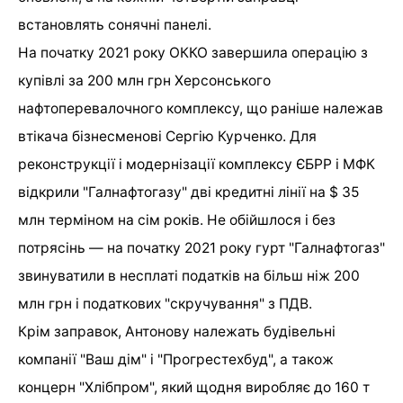
встановлять сонячні панелі.
На початку 2021 року ОККО завершила операцію з
купівлі за 200 млн грн Херсонського
нафтоперевалочного комплексу, що раніше належав
втікача бізнесменові Сергію Курченко. Для
реконструкції і модернізації комплексу ЄБРР і МФК
відкрили "Галнафтогазу" дві кредитні лінії на $ 35
млн терміном на сім років. Не обійшлося і без
потрясінь — на початку 2021 року гурт "Галнафтогаз"
звинуватили в несплаті податків на більш ніж 200
млн грн і податкових "скручування" з ПДВ.
Крім заправок, Антонову належать будівельні
компанії "Ваш дім" і "Прогрестехбуд", а також
концерн "Хлібпром", який щодня виробляє до 160 т