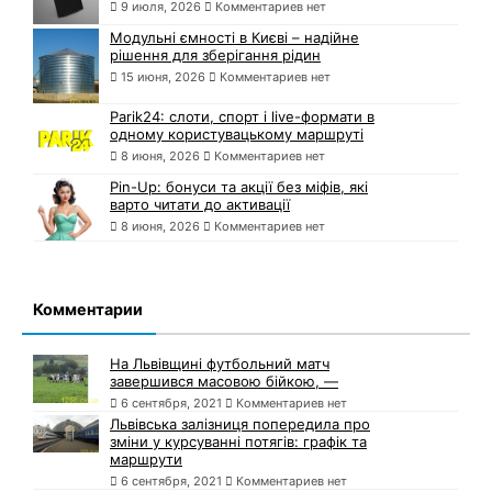
9 июля, 2026
Комментариев нет
Модульні ємності в Києві – надійне
рішення для зберігання рідин
15 июня, 2026
Комментариев нет
Parik24: слоти, спорт і live-формати в
одному користувацькому маршруті
8 июня, 2026
Комментариев нет
Pin-Up: бонуси та акції без міфів, які
варто читати до активації
8 июня, 2026
Комментариев нет
Комментарии
На Львівщині футбольний матч
завершився масовою бійкою, —
6 сентября, 2021
Комментариев нет
Львівська залізниця попередила про
зміни у курсуванні потягів: графік та
маршрути
6 сентября, 2021
Комментариев нет