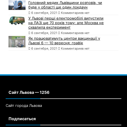
Головний медик Львівщини розповів, чи
буде у області ще один локдаун
6 сентября, 2021
Комментариев нет
У Львові перші електромобілі випустили
на ЛАЗі ще 70 років тому: але Москва не
схвалила експеримент
6 сентября, 2021
Комментариев нет
Як працюватимуть центри вакцинації у
Львові 6 — 10 вересня: графік
6 сентября, 2021
Комментариев нет
Сайт Львова — 1256
Сайт города Львова
Подписаться