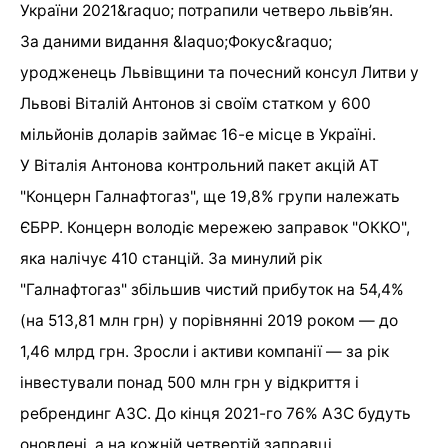
України 2021&raquo; потрапили четверо львів’ян.
За даними видання &laquo;Фокус&raquo;
уродженець Львівщини та почесний консул Литви у
Львові Віталій Антонов зі своїм статком у 600
мільйонів доларів займає 16-е місце в Україні.
У Віталія Антонова контрольний пакет акцій АТ
"Концерн Галнафтогаз", ще 19,8% групи належать
ЄБРР. Концерн володіє мережею заправок "ОККО",
яка налічує 410 станцій. За минулий рік
"Галнафтогаз" збільшив чистий прибуток на 54,4%
(на 513,81 млн грн) у порівнянні 2019 роком — до
1,46 млрд грн. Зросли і активи компанії — за рік
інвестували понад 500 млн грн у відкриття і
ребрендинг АЗС. До кінця 2021-го 76% АЗС будуть
оновлені, а на кожній четвертій заправці