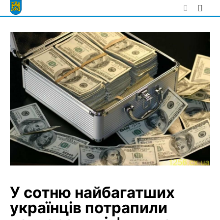
Skip
to
content
У сотню найбагатших
українців потрапили