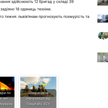
чання здійснюють 12 бригад у складі 39
 задіяно 18 одиниць техніки.
го тижня: львів’янам прогнозують похмурість та
ари по
Оперативна
: які
інформація від
йнувала
Генштабу ЗСУ