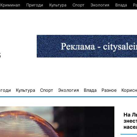
Криминал
Пригоди
Культура
Спорт
Экология
Влада
Р
6
игоди
Культура
Спорт
Экология
Влада
Разное
Корисн
На Л
знес
насе