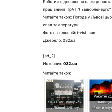
Роботи з відновлення електропоста
працівників ПрАТ "Львівобленерго",
Читайте також: Погода у Львові цьо
спад температури
Фото на головній: i-visti.com
Джерело: 032.ua
[ad_2]
Источник:
032.ua
Читайте також
Ракетні уд
Як АТОвці відкрили
Львівщині
у Львові "Military
об’єкти зру