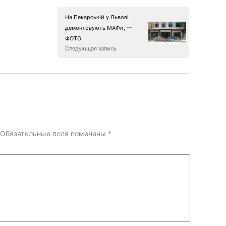
На Пекарській у Львові
демонтовують МАФи, —
ФОТО
Следующая запись
Обязательные поля помечены
*