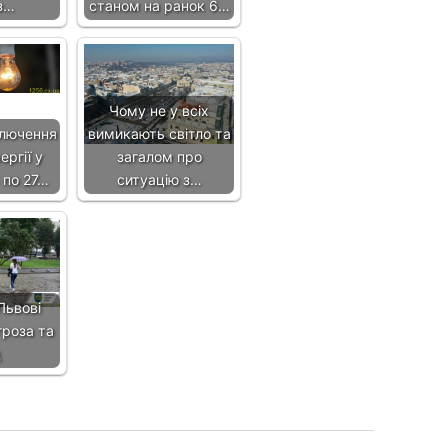
з…
станом на ранок 6…
Чому не у всіх
ключення
вимикають світло та
ргії у
загалом про
 по 27…
ситуацію з…
Львові
гроза та
д