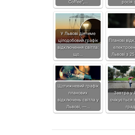
Coffee",…
росія 
У Львові діятиме
цілодобовий графік
Планові від
відключення світла:
електроене
що…
Львові з 25
Щотижневий графік
планових
Завтра у 
відключень світла у
очікується 
Львові, —…
гра