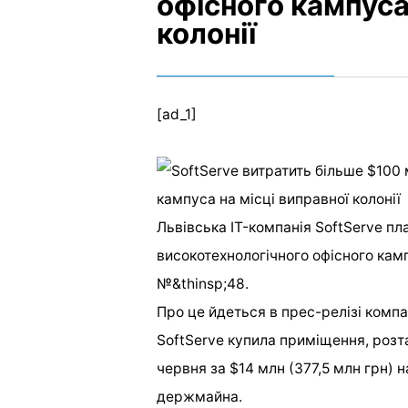
офісного кампуса
колонії
[ad_1]
Львівська IT-компанія SoftServe пл
високотехнологічного офісного камп
№&thinsp;48.
Про це йдеться в прес-релізі компан
SoftServe купила приміщення, розта
червня за $14 млн (377,5 млн грн) 
держмайна.