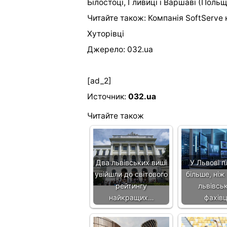
Білостоці, Гливиці і Варшаві (Польщ
Читайте також: Компанія SoftServe 
Хуторівці
Джерело: 032.ua
[ad_2]
Источник:
032.ua
Читайте також
Два львівських виші
У Львові п
увійшли до світового
більше, ніж 
рейтингу
львівськ
найкращих…
фахів