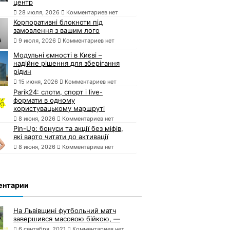
центр
28 июля, 2026
Комментариев нет
Корпоративні блокноти під
замовлення з вашим лого
9 июля, 2026
Комментариев нет
Модульні ємності в Києві –
надійне рішення для зберігання
рідин
15 июня, 2026
Комментариев нет
Parik24: слоти, спорт і live-
формати в одному
користувацькому маршруті
8 июня, 2026
Комментариев нет
Pin-Up: бонуси та акції без міфів,
які варто читати до активації
8 июня, 2026
Комментариев нет
ентарии
На Львівщині футбольний матч
завершився масовою бійкою, —
6 сентября, 2021
Комментариев нет