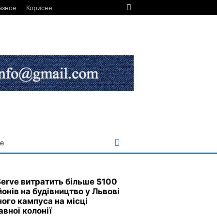
азное
Корисне
е
Serve витратить більше $100
йонів на будівництво у Львові
ного кампуса на місці
авної колонії