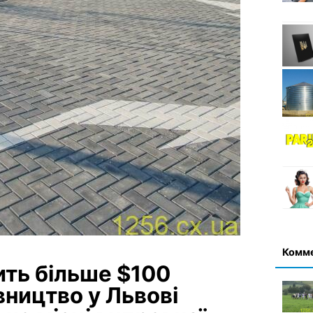
Комм
ить більше $100
вництво у Львові