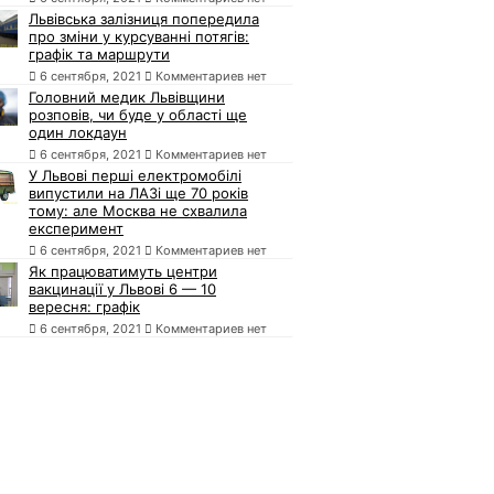
Львівська залізниця попередила
про зміни у курсуванні потягів:
графік та маршрути
6 сентября, 2021
Комментариев нет
Головний медик Львівщини
розповів, чи буде у області ще
один локдаун
6 сентября, 2021
Комментариев нет
У Львові перші електромобілі
випустили на ЛАЗі ще 70 років
тому: але Москва не схвалила
експеримент
6 сентября, 2021
Комментариев нет
Як працюватимуть центри
вакцинації у Львові 6 — 10
вересня: графік
6 сентября, 2021
Комментариев нет