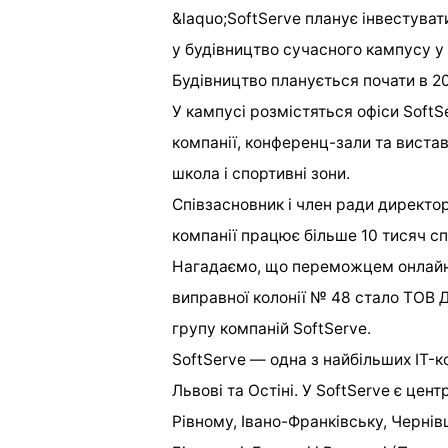
&laquo;SoftServe планує інвестуват
у будівництво сучасного кампусу у
Будівництво планується почати в 20
У кампусі розмістяться офіси SoftS
компанії, конференц-зали та виста
школа і спортивні зони.
Співзасновник і член ради директор
компанії працює більше 10 тисяч спі
Нагадаємо, що переможцем онлайн-а
виправної колонії № 48 стало ТОВ Д
групу компаній SoftServe.
SoftServe — одна з найбільших IT-к
Львові та Остіні. У SoftServe є цент
Рівному, Івано-Франківську, Чернівц