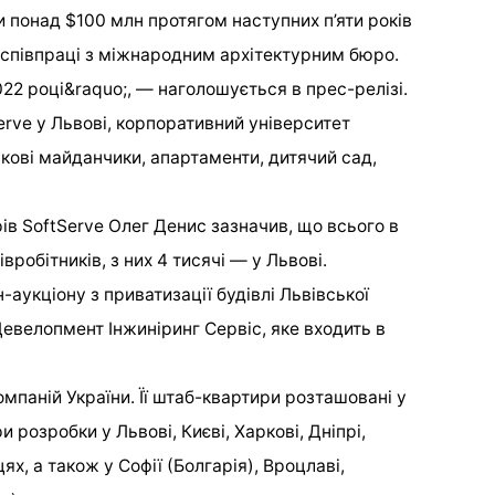
и понад $100 млн протягом наступних п’яти років
 співпраці з міжнародним архітектурним бюро.
22 році&raquo;, — наголошується в прес-релізі.
erve у Львові, корпоративний університет
вкові майданчики, апартаменти, дитячий сад,
ів SoftServe Олег Денис зазначив, що всього в
вробітників, з них 4 тисячі — у Львові.
укціону з приватизації будівлі Львівської
евелопмент Інжиніринг Сервіс, яке входить в
омпаній України. Її штаб-квартири розташовані у
ри розробки у Львові, Києві, Харкові, Дніпрі,
ях, а також у Софії (Болгарія), Вроцлаві,