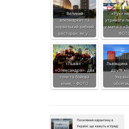
Великий
«Рух» не
алкомаркет та
утримати п
норвезький рибний
у матчі с «З
ресторан: як у…
ФОТ
«Львів» -
Львівщина
«Олександрія»: два
друге мі
голи та бойова
Україні
нічия, - ФОТО
обсяга
Посилення карантину в
Україні: що кажуть в Уряді