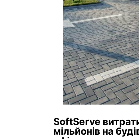
SoftServe витрат
мільйонів на буді