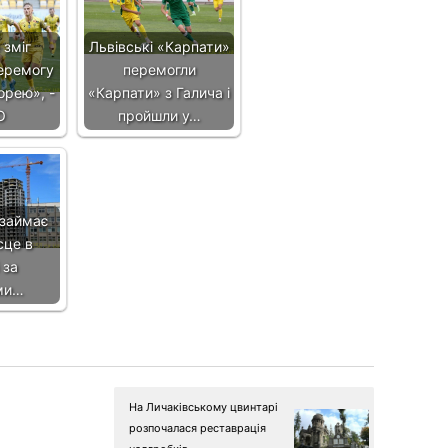
 зміг
Львівські «Карпати»
еремогу
перемогли
орею», -
«Карпати» з Галича і
О
пройшли у…
 займає
сце в
 за
ми…
На Личаківському цвинтарі
розпочалася реставрація