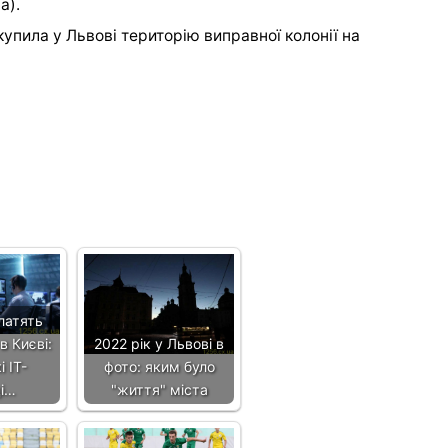
а).
купила у Львові територію виправної колонії на
латять
в Києві:
2022 рік у Львові в
і IT-
фото: яким було
ці…
"життя" міста