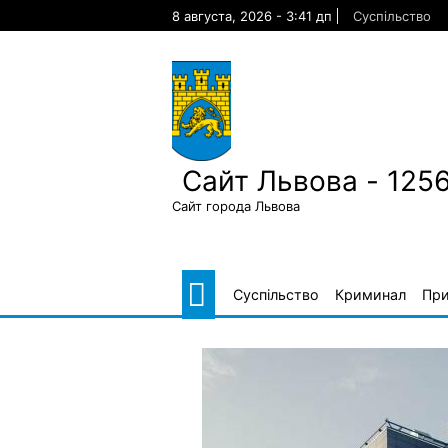
Skip
8 августа, 2026 - 3:41 дп
Суспільство
to
content
Сайт Львова - 125
Сайт города Львова
Суспільство
Криминал
Пр