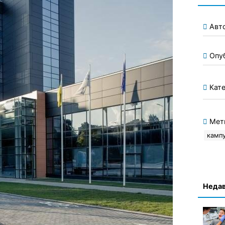
Авт
Опу
Кате
Мет
камп
Недав