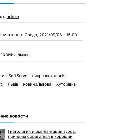
ор:
admin
бликовано:
Среда, 2021/09/08 - 15:00
гории:
Бізнес
ки:
SoftServe
виправнаколонія
ус
Львів
новиниЛьвова
Хуторівка
ние новости
Гнатология и имплантация зубов:
причины обратиться в хороший